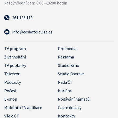
261 136 113
info@ceskatelevize.cz
TV program
Pro média
Živé vysílání
Reklama
TV poplatky
Studio Brno
Teletext
Studio Ostrava
Podcasty
Rada ČT
Počasí
Kariéra
E-shop
Podávání námětů
Mobilní a TV aplikace
Časté dotazy
Vše o ČT
Kontakty