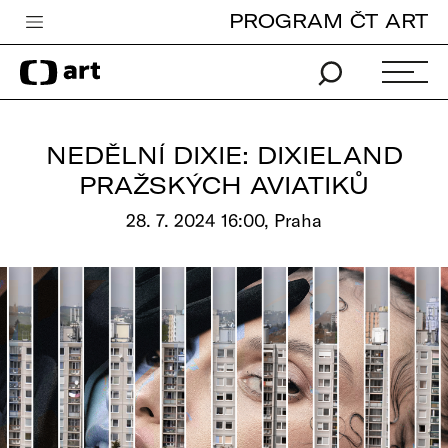
PROGRAM ČT ART
Česká televize
Zpravodajství
Sport
NEDĚLNÍ DIXIE: DIXIELAND
iVysílání
PRAŽSKÝCH AVIATIKŮ
TV program
28. 7. 2024 16:00, Praha
Pro děti
edu
Vše o ČT