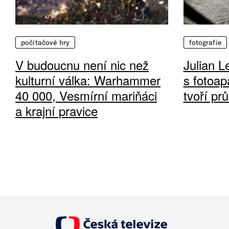
počítačové hry
fotografie
V budoucnu není nic než
Julian L
kulturní válka: Warhammer
s fotoap
40 000, Vesmírní mariňáci
tvoří pr
a krajní pravice