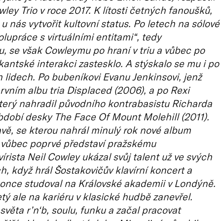
ley Trio v roce 2017. K lítosti četných fanoušků,
iž u nás vytvořit kultovní status. Po letech na sólové
olupráce s virtuálními entitami“, tedy
u, se však Cowleymu po hraní v triu a vůbec po
kantské interakci zastesklo. A stýskalo se mu i po
 lidech. Po bubeníkovi Evanu Jenkinsovi, jenž
prvním albu tria Displaced (2006), a po Rexi
terý nahradil původního kontrabasistu Richarda
bdobí desky The Face Of Mount Molehill (2011).
avě, se kterou nahrál minulý rok nové album
e vůbec poprvé představí pražskému
írista Neil Cowley ukázal svůj talent už ve svých
ch, když hrál Šostakovičův klavírní koncert a
once studoval na Královské akademii v Londýně.
etý ale na kariéru v klasické hudbě zanevřel.
světa r’n‘b, soulu, funku a začal pracovat