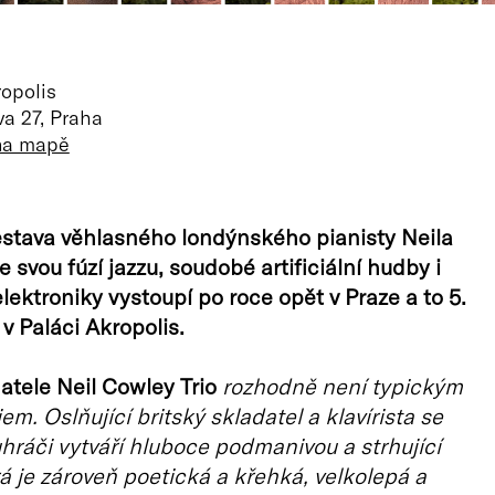
opolis
a 27, Praha
 na mapě
stava věhlasného londýnského pianisty Neila
 svou fúzí jazzu, soudobé artificiální hudby i
lektroniky vystoupí po roce opět v Praze a to 5.
v Paláci Akropolis.
atele Neil Cowley Trio
rozhodně není typickým
em. Oslňující britský skladatel a klavírista se
hráči vytváří hluboce podmanivou a strhující
á je zároveň poetická a křehká, velkolepá a