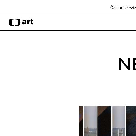
Česká televi
N