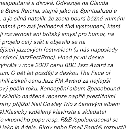
 nespoutaná a divoká. Odkazuje na Clauda
 Steva Reicha, stejně jako na Spiritualized a
, a je silná natolik, že zcela bourá běžné vnímání
 známé pro svá jedinečná živá vystoupení, která
í rozvernost ani britský smysl pro humor, na
projelo celý svět a objevilo se na
jších jazzových festivalech (u nás naposledy
v rámci JazzFestBrno). Hned první deska
yhrála v roce 2007 cenu BBC Jazz Award za
bum. O pět let později s deskou The Face of
ill získali cenu Jazz FM Award za nejlepší
zzový počin roku. Koncepční album Spacebound
 sklidilo nadšené recenze napříč prestižními
rahy přijíždí Neil Cowley Trio s čerstvým albem
).Klasicky vzdělaný klavírista a skladatel
o vkusného popu resp. R&B (spolupracoval se
jako je Adele, Birdy nebo Emeli Sandé) rozpustil