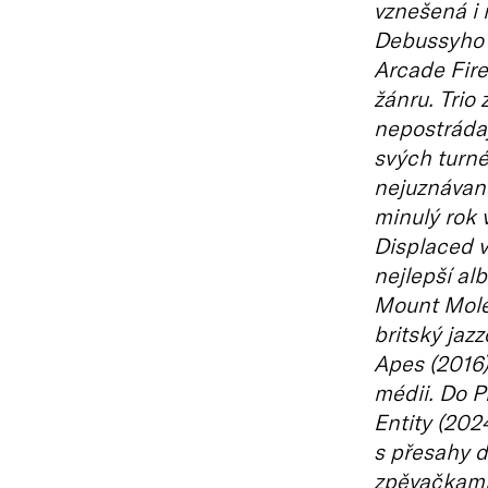
vznešená i
Debussyho a
Arcade Fire
žánru. Trio
nepostrádaj
svých turné 
nejuznávaně
minulý rok 
Displaced v
nejlepší al
Mount Moleh
britský ja
Apes (2016)
médii. Do P
Entity (2024
s přesahy d
zpěvačkami 