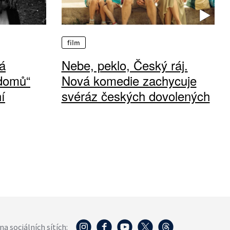
film
á
Nebe, peklo, Český ráj.
 domů“
Nová komedie zachycuje
í
svéráz českých dovolených
na sociálních sítích: