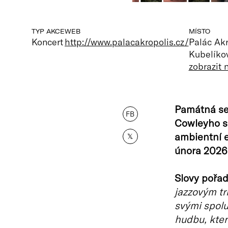
TYP AKCE
WEB
MÍSTO
Koncert
http://www.palacakropolis.cz/
Palác Akr
Kubelíkov
zobrazit
Památná se
FB
Cowleyho se
ambientní e
𝕏
února 2026 
Slovy pořad
jazzovým tri
svými spolu
hudbu, kter