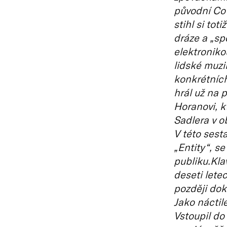
původní Cow
stihl si tot
dráze a „sp
elektroniko
lidské muzi
konkrétních
hrál už na 
Horanovi, k
Sadlera v o
V této sest
„Entity“, s
publiku.Klav
deseti lete
později dok
Jako náctil
Vstoupil do 