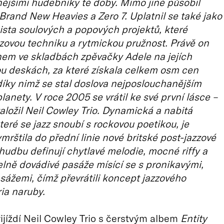
ějšími hudebníky té doby. Mimo jiné působil
Brand New Heavies a Zero 7. Uplatnil se také jako
ista soulových a popových projektů, které
zzovou techniku a rytmickou pružnost. Právě on
nem ve skladbách zpěvačky Adele na jejích
u deskách, za které získala celkem osm cen
íky nimž se stal doslova nejposlouchanějším
planety. V roce 2005 se vrátil ke své první lásce –
založil Neil Cowley Trio. Dynamická a nabitá
teré se jazz snoubí s rockovou poetikou, je
mrštila do přední linie nové britské post-jazzové
h hudbu definují chytlavé melodie, mocné riffy a
lně dovádivé pasáže mísící se s pronikavými,
ážemi, čímž převrátili koncept jazzového
ria naruby.
ijíždí Neil Cowley Trio s čerstvým albem
Entity