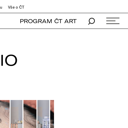
du
Vše o ČT
PROGRAM ČT ART
IO