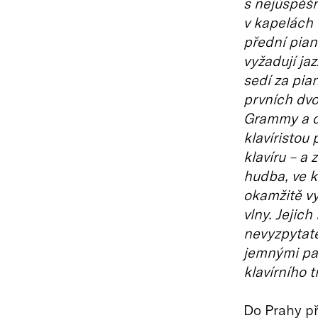
s nejúspěšn
v kapelách 
přední pian
vyžadují ja
sedí za pia
prvních dvo
Grammy a d
klavíristou 
klavíru – a 
hudba, ve k
okamžitě vy
vlny. Jejic
nevyzpytate
jemnými pas
klavírního t
Do Prahy př