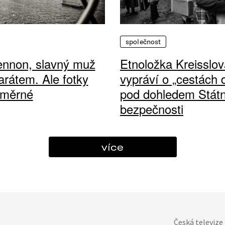
společnost
ennon, slavný muž
Etnoložka Kreisslov
arátem. Ale fotky
vypráví o „cestách
ůměrné
pod dohledem Státn
bezpečnosti
více
Česká televize 