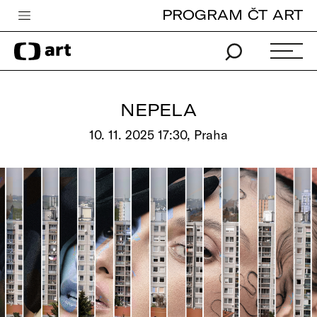
PROGRAM ČT ART
Česká televize
Zpravodajství
Sport
NEPELA
iVysílání
10. 11. 2025 17:30, Praha
TV program
Pro děti
edu
Vše o ČT