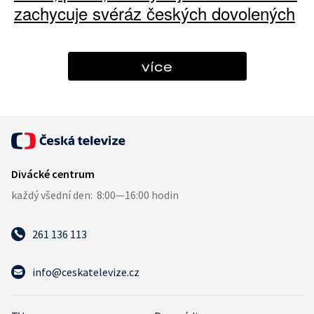
zachycuje svéráz českých dovolených
více
261 136 113
info@ceskatelevize.cz