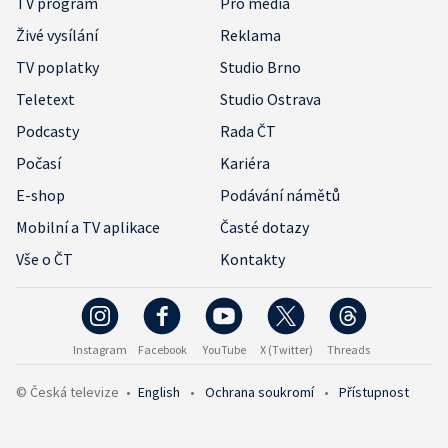
TV program
Pro média
Živé vysílání
Reklama
TV poplatky
Studio Brno
Teletext
Studio Ostrava
Podcasty
Rada ČT
Počasí
Kariéra
E-shop
Podávání námětů
Mobilní a TV aplikace
Časté dotazy
Vše o ČT
Kontakty
Instagram
Facebook
YouTube
X (Twitter)
Threads
© Česká televize
•
English
•
Ochrana soukromí
•
Přístupnost