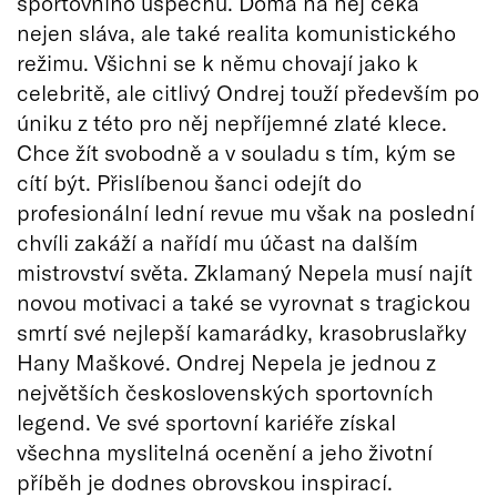
sportovního úspěchu. Doma na něj čeká
nejen sláva, ale také realita komunistického
režimu. Všichni se k němu chovají jako k
celebritě, ale citlivý Ondrej touží především po
úniku z této pro něj nepříjemné zlaté klece.
Chce žít svobodně a v souladu s tím, kým se
cítí být. Přislíbenou šanci odejít do
profesionální lední revue mu však na poslední
chvíli zakáží a nařídí mu účast na dalším
mistrovství světa. Zklamaný Nepela musí najít
novou motivaci a také se vyrovnat s tragickou
smrtí své nejlepší kamarádky, krasobruslařky
Hany Maškové. Ondrej Nepela je jednou z
největších československých sportovních
legend. Ve své sportovní kariéře získal
všechna myslitelná ocenění a jeho životní
příběh je dodnes obrovskou inspirací.