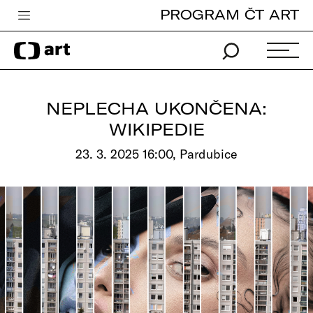
PROGRAM ČT ART
Česká televize
Zpravodajství
Sport
NEPLECHA UKONČENA:
iVysílání
WIKIPEDIE
TV program
23. 3. 2025 16:00, Pardubice
Pro děti
edu
Vše o ČT