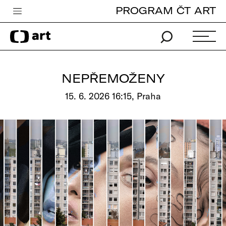
PROGRAM ČT ART
Česká televize
Zpravodajství
Sport
NEPŘEMOŽENY
iVysílání
15. 6. 2026 16:15, Praha
TV program
Pro děti
edu
Vše o ČT