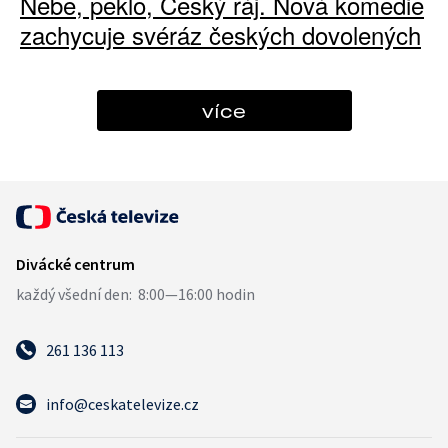
Nebe, peklo, Český ráj. Nová komedie
zachycuje svéráz českých dovolených
více
261 136 113
info@ceskatelevize.cz