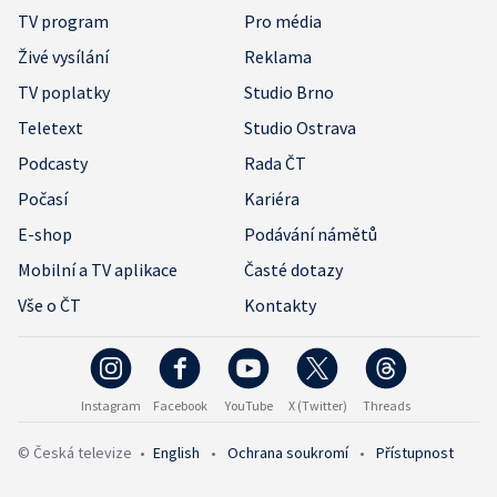
TV program
Pro média
Živé vysílání
Reklama
TV poplatky
Studio Brno
Teletext
Studio Ostrava
Podcasty
Rada ČT
Počasí
Kariéra
E-shop
Podávání námětů
Mobilní a TV aplikace
Časté dotazy
Vše o ČT
Kontakty
Instagram
Facebook
YouTube
X (Twitter)
Threads
© Česká televize
•
English
•
Ochrana soukromí
•
Přístupnost