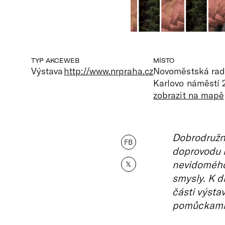
TYP AKCE
WEB
MÍSTO
Výstava
http://www.nrpraha.cz
Novoměstská radn
Karlovo náměstí 
zobrazit na mapě
Dobrodružn
FB
doprovodu n
nevidomého
𝕏
smysly. K d
části výsta
pomůckami, 