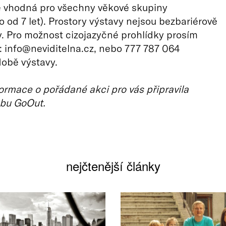
e vhodná pro všechny věkové skupiny
 od 7 let). Prostory výstavy nejsou bezbariérově
 Pro možnost cizojazyčné prohlídky prosím
: info@neviditelna.cz, nebo 777 787 064
době výstavy.
ormace o pořádané akci pro vás připravila
bu GoOut.
nejčtenější články