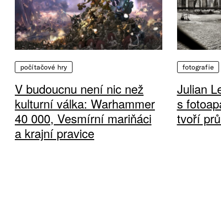
počítačové hry
fotografie
V budoucnu není nic než
Julian L
kulturní válka: Warhammer
s fotoap
40 000, Vesmírní mariňáci
tvoří pr
a krajní pravice