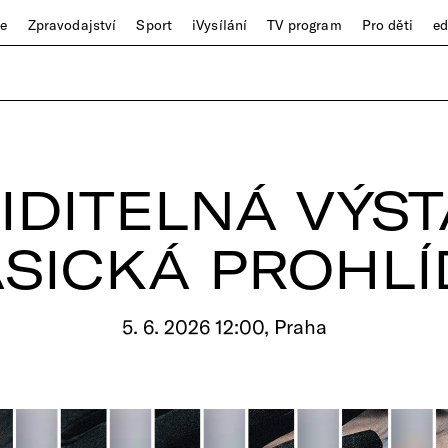
ze
Zpravodajství
Sport
iVysílání
TV program
Pro děti
e
IDITELNÁ VÝST
SICKÁ PROHL
5. 6. 2026 12:00, Praha