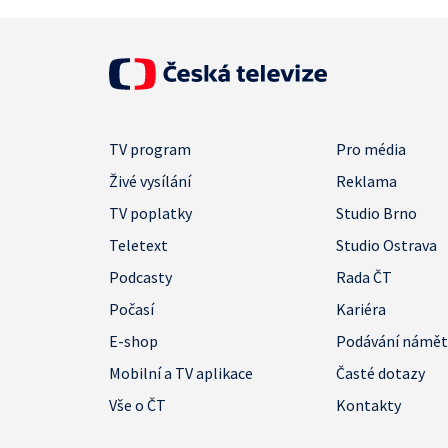
TV program
Pro média
Živé vysílání
Reklama
TV poplatky
Studio Brno
Teletext
Studio Ostrava
Podcasty
Rada ČT
Počasí
Kariéra
E-shop
Podávání námě
Mobilní a TV aplikace
Časté dotazy
Vše o ČT
Kontakty