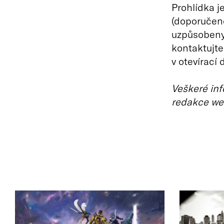
Prohlídka j
(doporučeno
uzpůsobeny.
kontaktujte
v otevírací 
Veškeré inf
redakce we