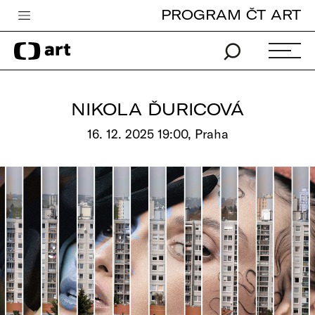
PROGRAM ČT ART
Česká televize
Zpravodajství
Sport
NIKOLA ĎURICOVÁ
iVysílání
16. 12. 2025 19:00, Praha
TV program
Pro děti
edu
Vše o ČT