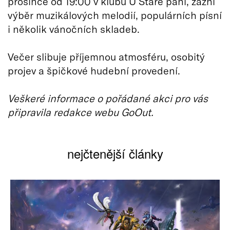
prosince od 19:00 v klubu U Staré paní, zazní
výběr muzikálových melodií, populárních písní
i několik vánočních skladeb.
Večer slibuje příjemnou atmosféru, osobitý
projev a špičkové hudební provedení.
Veškeré informace o pořádané akci pro vás
připravila redakce webu GoOut.
nejčtenější články