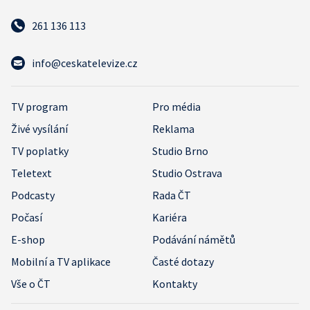
261 136 113
info@ceskatelevize.cz
TV program
Pro média
Živé vysílání
Reklama
TV poplatky
Studio Brno
Teletext
Studio Ostrava
Podcasty
Rada ČT
Počasí
Kariéra
E-shop
Podávání námětů
Mobilní a TV aplikace
Časté dotazy
Vše o ČT
Kontakty