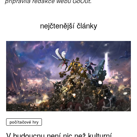
připravila redakce webu GoOut.
nejčtenější články
počítačové hry
V budoucnu není nic než kulturní