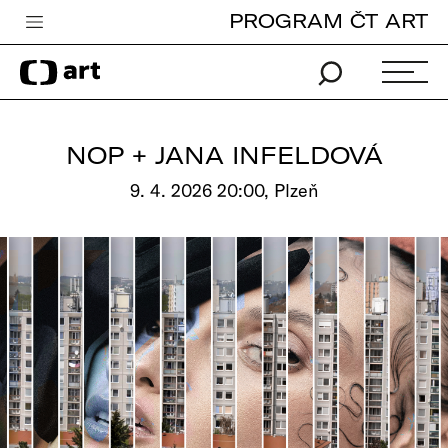
PROGRAM ČT ART
Česká televize
Zpravodajství
Sport
NOP + JANA INFELDOVÁ
iVysílání
9. 4. 2026 20:00, Plzeň
TV program
Pro děti
edu
Vše o ČT