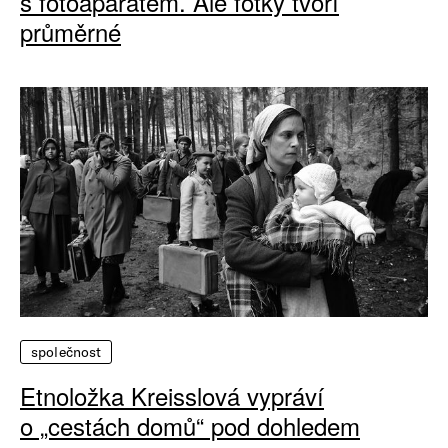
s fotoaparátem. Ale fotky tvoří
průměrné
společnost
Etnoložka Kreisslová vypráví
o „cestách domů“ pod dohledem