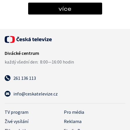
více
261 136 113
info@ceskatelevize.cz
TV program
Pro média
Živé vysílání
Reklama