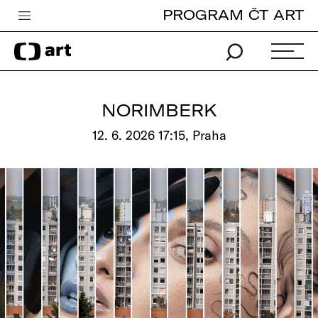
PROGRAM ČT ART
Česká televize
Zpravodajství
Sport
NORIMBERK
iVysílání
12. 6. 2026 17:15, Praha
TV program
Pro děti
edu
Vše o ČT