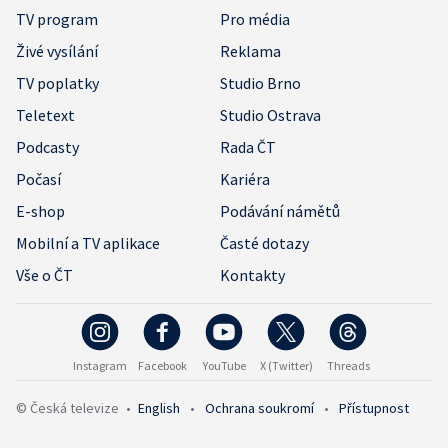
TV program
Pro média
Živé vysílání
Reklama
TV poplatky
Studio Brno
Teletext
Studio Ostrava
Podcasty
Rada ČT
Počasí
Kariéra
E-shop
Podávání námětů
Mobilní a TV aplikace
Časté dotazy
Vše o ČT
Kontakty
Instagram
Facebook
YouTube
X (Twitter)
Threads
© Česká televize
•
English
•
Ochrana soukromí
•
Přístupnost