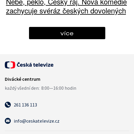
Nebe, peklo, Český ráj. Nová komedie
zachycuje svéráz českých dovolených
více
261 136 113
info@ceskatelevize.cz