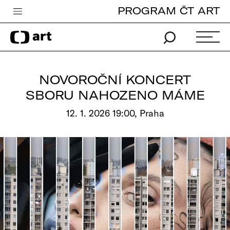
PROGRAM ČT ART
Česká televize
Zpravodajství
Sport
NOVOROČNÍ KONCERT
iVysílání
SBORU NAHOZENO MÁME
TV program
12. 1. 2026 19:00, Praha
Pro děti
edu
Vše o ČT