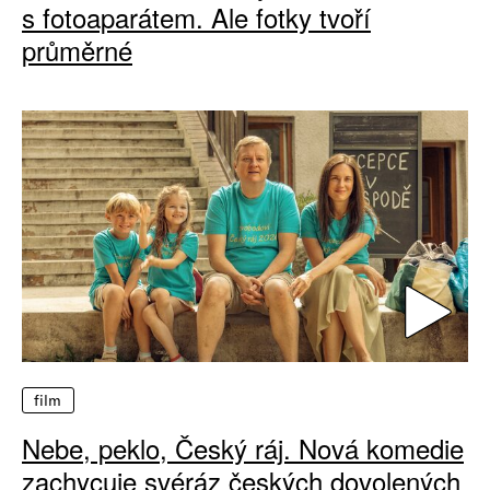
s fotoaparátem. Ale fotky tvoří
průměrné
film
Nebe, peklo, Český ráj. Nová komedie
zachycuje svéráz českých dovolených