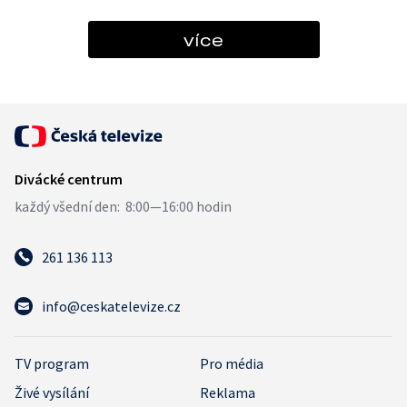
více
261 136 113
info@ceskatelevize.cz
TV program
Pro média
Živé vysílání
Reklama