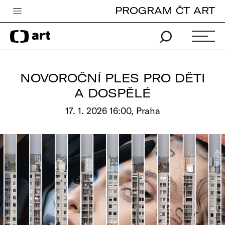
PROGRAM ČT ART
Česká televize
Zpravodajství
Sport
NOVOROČNÍ PLES PRO DĚTI
iVysílání
A DOSPĚLÉ
TV program
17. 1. 2026 16:00, Praha
Pro děti
edu
Vše o ČT