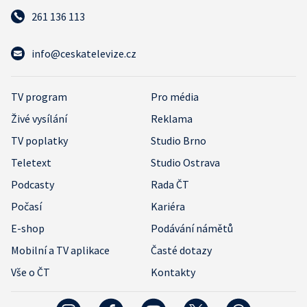
261 136 113
info@ceskatelevize.cz
TV program
Pro média
Živé vysílání
Reklama
TV poplatky
Studio Brno
Teletext
Studio Ostrava
Podcasty
Rada ČT
Počasí
Kariéra
E-shop
Podávání námětů
Mobilní a TV aplikace
Časté dotazy
Vše o ČT
Kontakty