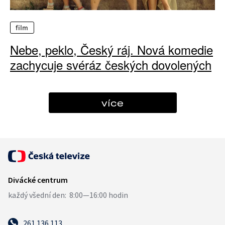
film
Nebe, peklo, Český ráj. Nová komedie
zachycuje svéráz českých dovolených
více
261 136 113