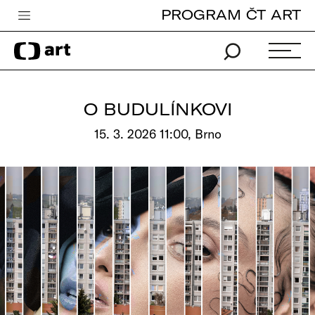
PROGRAM ČT ART
Česká televize
Zpravodajství
Sport
O BUDULÍNKOVI
iVysílání
15. 3. 2026 11:00, Brno
TV program
Pro děti
edu
Vše o ČT