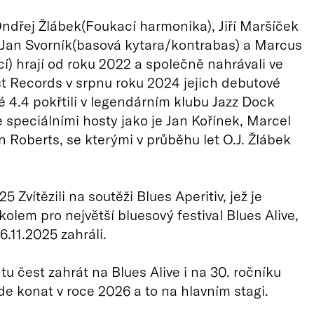
ndřej Žlábek(Foukací harmonika), Jiří Maršíček
), Jan Svorník(basová kytara/kontrabas) a Marcus
cí) hrají od roku 2022 a společně nahrávali ve
t Records v srpnu roku 2024 jejich debutové
é 4.4 pokřtili v legendárním klubu Jazz Dock
 speciálními hosty jako je Jan Kořínek, Marcel
n Roberts, se kterými v průběhu let O.J. Žlábek
 Zvítězili na soutěži Blues Aperitiv, jež je
olem pro největší bluesový festival Blues Alive,
6.11.2025 zahráli.
tu čest zahrát na Blues Alive i na 30. ročníku
de konat v roce 2026 a to na hlavním stagi.