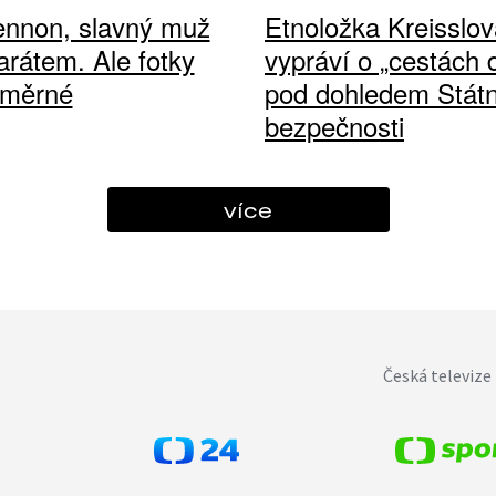
ennon, slavný muž
Etnoložka Kreisslov
arátem. Ale fotky
vypráví o „cestách
ůměrné
pod dohledem Státn
bezpečnosti
více
Česká televize 