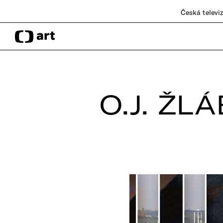
Česká televi
O.J. ŽL