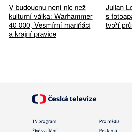
V budoucnu není nic než
Julian L
kulturní válka: Warhammer
s fotoap
40 000, Vesmírní mariňáci
tvoří pr
a krajní pravice
TV program
Pro média
Živé vysílání
Reklama