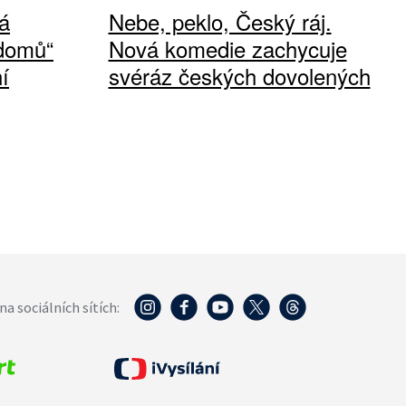
á
Nebe, peklo, Český ráj.
 domů“
Nová komedie zachycuje
í
svéráz českých dovolených
na sociálních sítích: