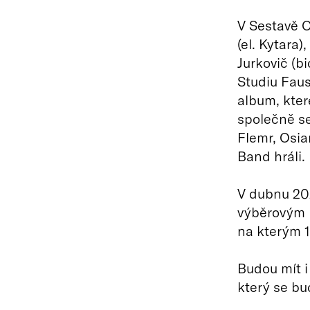
V Sestavě O
(el. Kytara
Jurkovič (bi
Studiu Faus
album, kter
společně se
Flemr, Osia
Band hráli.
V dubnu 2025
výběrovým k
na kterým 1
Budou mít i 
který se bu