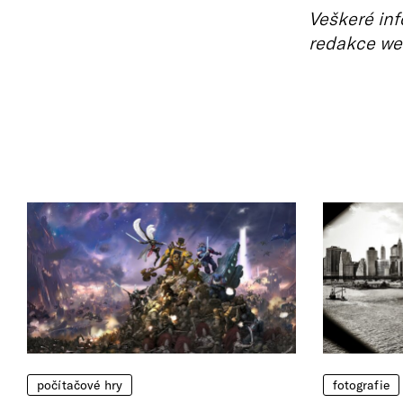
Veškeré inf
redakce we
počítačové hry
fotografie