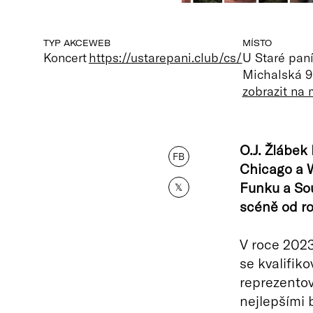
TYP AKCE
WEB
MÍSTO
Koncert
https://ustarepani.club/cs/
U Staré paní
Michalská 9
zobrazit na
O.J. Žlábek
FB
Chicago a W
Funku a Sou
𝕏
scéně od ro
V roce 2023
se kvalifik
reprezentov
nejlepšími 