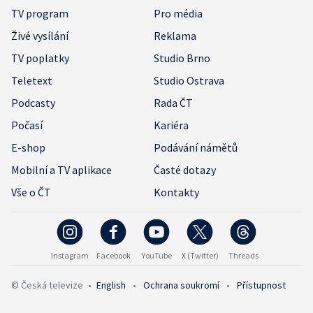
TV program
Pro média
Živé vysílání
Reklama
TV poplatky
Studio Brno
Teletext
Studio Ostrava
Podcasty
Rada ČT
Počasí
Kariéra
E-shop
Podávání námětů
Mobilní a TV aplikace
Časté dotazy
Vše o ČT
Kontakty
Instagram
Facebook
YouTube
X (Twitter)
Threads
© Česká televize
•
English
•
Ochrana soukromí
•
Přístupnost