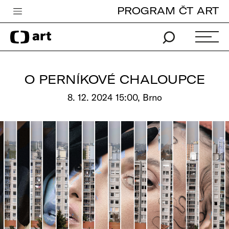
PROGRAM ČT ART
Česká televize
Zpravodajství
Sport
O PERNÍKOVÉ CHALOUPCE
iVysílání
8. 12. 2024 15:00, Brno
TV program
Pro děti
edu
Vše o ČT