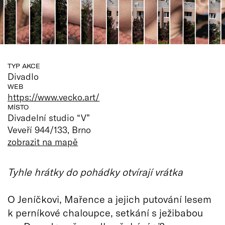
TYP AKCE
Divadlo
WEB
https://www.vecko.art/
MÍSTO
Divadelní studio “V”
Veveří 944/133, Brno
zobrazit na mapě
Tyhle hrátky do pohádky otvírají vrátka
O Jeníčkovi, Mařence a jejich putování lesem
k perníkové chaloupce, setkání s ježibabou