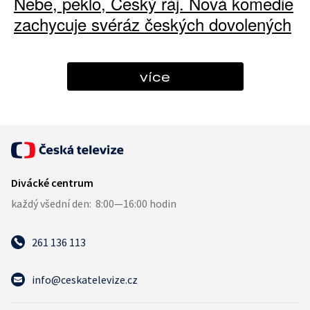
Nebe, peklo, Český ráj. Nová komedie
zachycuje svéráz českých dovolených
více
261 136 113
info@ceskatelevize.cz