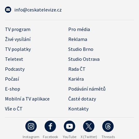
info@ceskatelevize.cz
TV program
Pro média
Živé vysílání
Reklama
TV poplatky
Studio Brno
Teletext
Studio Ostrava
Podcasty
Rada ČT
Počasí
Kariéra
E-shop
Podávání námětů
Mobilní a TV aplikace
Časté dotazy
Vše o ČT
Kontakty
Instagram
Facebook
YouTube
X (Twitter)
Threads