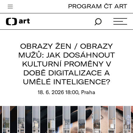
PROGRAM ČT ART
Česká televize
Zpravodajství
Sport
OBRAZY ŽEN / OBRAZY
iVysílání
MUŽŮ: JAK DOSÁHNOUT
KULTURNÍ PROMĚNY V
TV program
DOBĚ DIGITALIZACE A
Pro děti
UMĚLÉ INTELIGENCE?
edu
18. 6. 2026 18:00, Praha
Vše o ČT