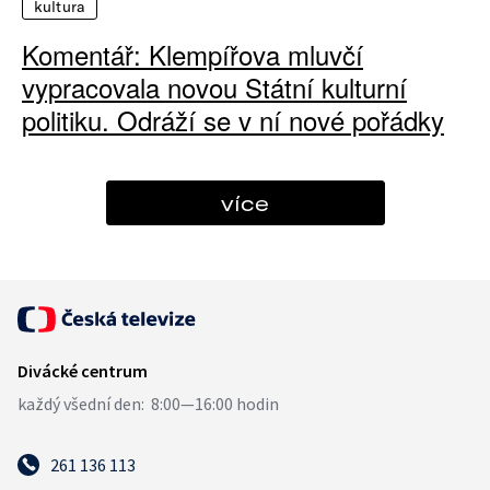
kultura
Komentář: Klempířova mluvčí
vypracovala novou Státní kulturní
politiku. Odráží se v ní nové pořádky
více
261 136 113