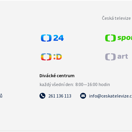
Česká televize 
tů
261 136 113
info@ceskatelevize.