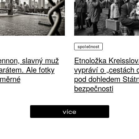
společnost
ennon, slavný muž
Etnoložka Kreisslov
arátem. Ale fotky
vypráví o „cestách
ůměrné
pod dohledem Státn
bezpečnosti
více