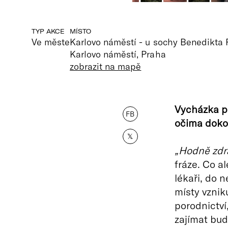
TYP AKCE
MÍSTO
Ve měste
Karlovo náměstí - u sochy Benedikta 
Karlovo náměstí, Praha
zobrazit na mapě
Vycházka p
FB
očima doko
𝕏
„Hodně zdra
fráze. Co al
lékaři, do 
místy vznik
porodnictví
zajímat budo