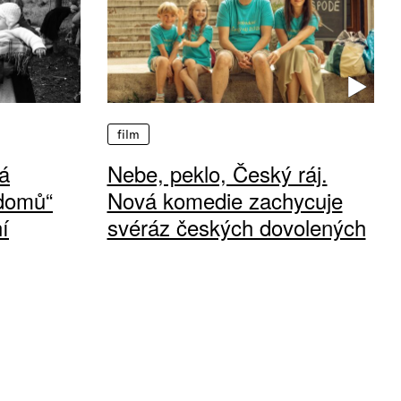
film
á
Nebe, peklo, Český ráj.
 domů“
Nová komedie zachycuje
í
svéráz českých dovolených