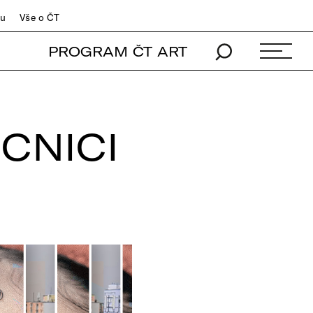
du
Vše o ČT
PROGRAM ČT ART
CNICI