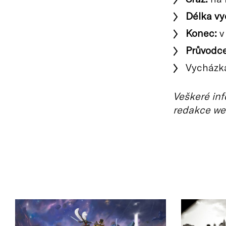
Délka vy
Konec:
v 
Průvodce
Vycházka
Veškeré inf
redakce we