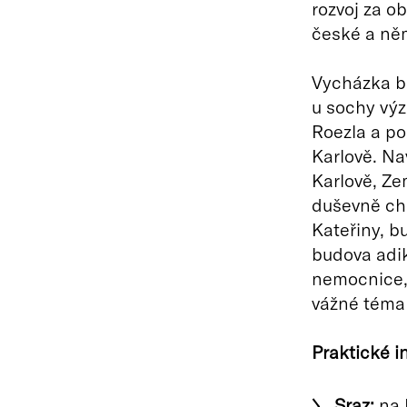
rozvoj za o
české a něm
Vycházka b
u sochy vý
Roezla a po
Karlově. Na
Karlově, Ze
duševně cho
Kateřiny, b
budova adik
nemocnice, 
vážné téma 
Praktické i
Sraz:
na 