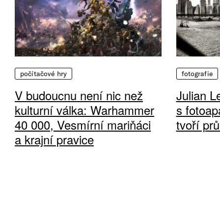
počítačové hry
fotografie
V budoucnu není nic než
Julian L
kulturní válka: Warhammer
s fotoap
40 000, Vesmírní mariňáci
tvoří pr
a krajní pravice