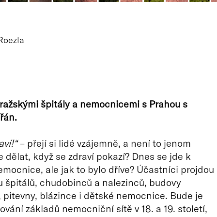
Roezla
ražskými špitály a nemocnicemi s Prahou s
řán.
ví!“
– přejí si lidé vzájemně, a není to jenom
e dělat, když se zdraví pokazí? Dnes se jde k
nemocnice, ale jak to bylo dříve? Účastníci projdou
u špitálů, chudobinců a nalezinců, budovy
, pitevny, blázince i dětské nemocnice. Bude je
vání základů nemocniční sítě v 18. a 19. století,