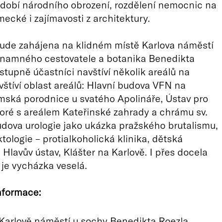
bdobí národního obrození, rozdělení nemocnic na
ecké i zajímavosti z architektury.
ude zahájena na klidném místě Karlova náměstí
znamného cestovatele a botanika Benedikta
stupně účastníci navštíví několik areálů na
vštíví oblast areálů: Hlavní budova VFN na
mská porodnice u svatého Apolináře, Ústav pro
ré s areálem Kateřinské zahrady a chrámu sv.
udova urologie jako ukázka pražského brutalismu,
tologie – protialkoholická klinika, dětská
Hlavův ústav, Klášter na Karlově. I přes docela
je vycházka veselá.
nformace:
Karlově náměstí u
sochy Benedikta Roezla