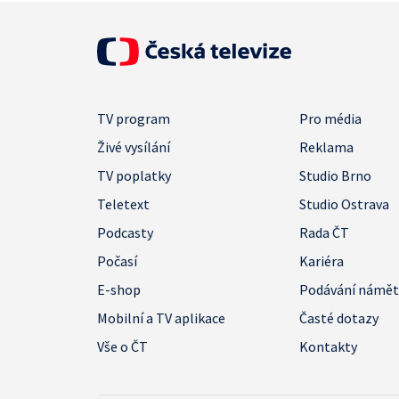
TV program
Pro média
Živé vysílání
Reklama
TV poplatky
Studio Brno
Teletext
Studio Ostrava
Podcasty
Rada ČT
Počasí
Kariéra
E-shop
Podávání námě
Mobilní a TV aplikace
Časté dotazy
Vše o ČT
Kontakty