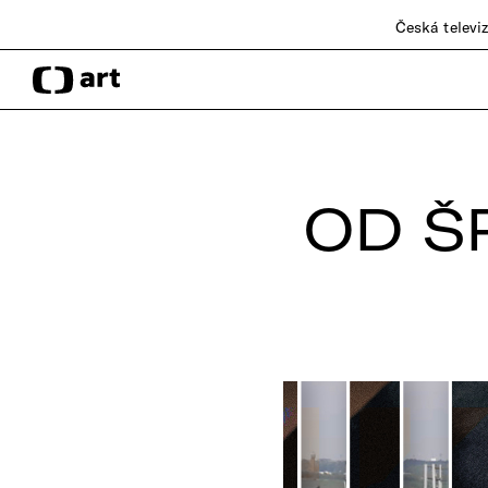
Česká televi
OD Š