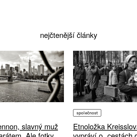
nejčtenější články
společnost
ennon, slavný muž
Etnoložka Kreisslov
arátem. Ale fotky
vypráví o „cestách