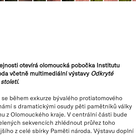
ejnosti otevírá olomoucká pobočka Institutu
oda včetně multimediální výstavy
Odkryté
století
.
i se během exkurze bývalého protiatomového
námí s dramatickými osudy pěti pamětníků války
 z Olomouckého kraje. V centrální části bude
elených sekvencích zhlédnout průřez toho
jšího z celé sbírky Paměti národa. Výstavu doplní