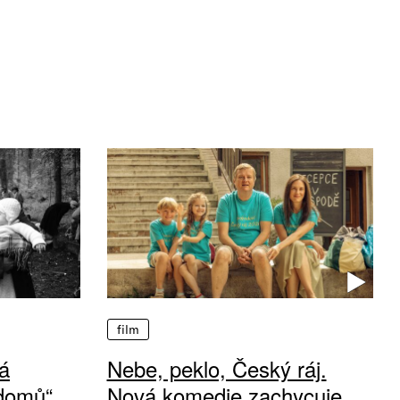
film
á
Nebe, peklo, Český ráj.
 domů“
Nová komedie zachycuje