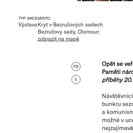
TYP AKCE
MÍSTO
Výstava
Kryt v Bezručových sadech
Bezručovy sady, Olomouc
zobrazit na mapě
Opět se veř
FB
Paměti nár
příběhy 20. 
𝕏
Návštěvníc
bunkru sez
a komunismu
možné v uc
nejzajímavě