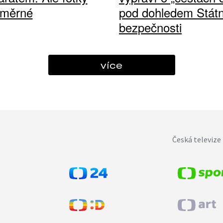
ůměrné
pod dohledem Státn
bezpečnosti
více
Česká televize 