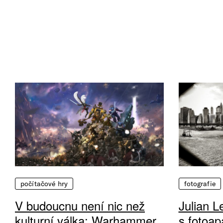
počítačové hry
fotografie
V budoucnu není nic než
Julian L
kulturní válka: Warhammer
s fotoap