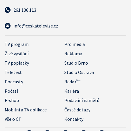
261 136 113
info@ceskatelevize.cz
TV program
Pro média
Živé vysílání
Reklama
TV poplatky
Studio Brno
Teletext
Studio Ostrava
Podcasty
Rada ČT
Počasí
Kariéra
E-shop
Podávání námětů
Mobilní a TV aplikace
Časté dotazy
Vše o ČT
Kontakty