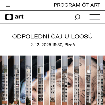
PROGRAM ČT ART
Česká televize
Zpravodajství
Sport
ODPOLEDNÍ ČAJ U LOOSŮ
iVysílání
2. 12. 2025 19:30, Plzeň
TV program
Pro děti
edu
Vše o ČT