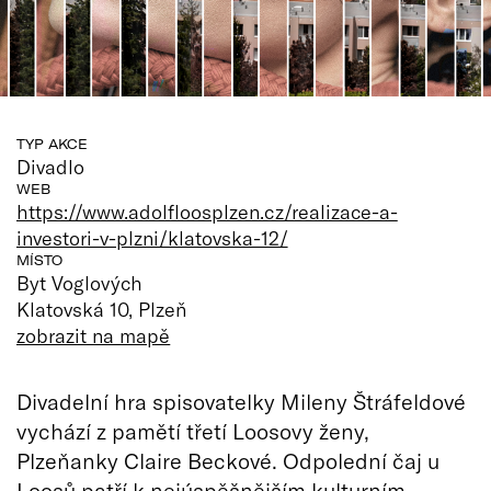
TYP AKCE
Divadlo
WEB
https://www.adolfloosplzen.cz/realizace-a-
investori-v-plzni/klatovska-12/
MÍSTO
Byt Voglových
Klatovská 10, Plzeň
zobrazit na mapě
Divadelní hra spisovatelky Mileny Štráfeldové
vychází z pamětí třetí Loosovy ženy,
Plzeňanky Claire Beckové. Odpolední čaj u
Loosů patří k nejúspěšnějším kulturním