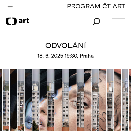
PROGRAM ČT ART
Česká televize
Zpravodajství
Sport
ODVOLÁNÍ
iVysílání
18. 6. 2025 19:30, Praha
TV program
Pro děti
edu
Vše o ČT