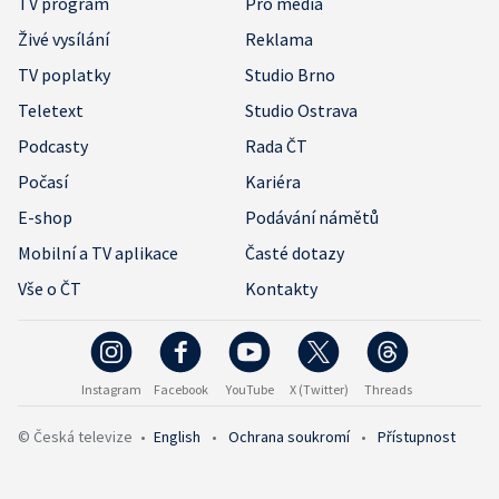
TV program
Pro média
Živé vysílání
Reklama
TV poplatky
Studio Brno
Teletext
Studio Ostrava
Podcasty
Rada ČT
Počasí
Kariéra
E-shop
Podávání námětů
Mobilní a TV aplikace
Časté dotazy
Vše o ČT
Kontakty
Instagram
Facebook
YouTube
X (Twitter)
Threads
© Česká televize
•
English
•
Ochrana soukromí
•
Přístupnost