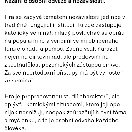
Kázání o osobní odvaze a nezávislosti.
Hra se zabývá tématem nezávislosti jedince v
tradičně fungující instituci. Tu zde zastupuje
katolický seminář: mladý posluchač se obrátí
na populárního a věřícími velmi oblíbeného
faráře o radu a pomoc. Začne však narážet
nejen na církevní řád, ale především na
zkostnatělost pozemských zástupců církve.
Za své neortodoxní přístupy má být vyhoštěn
ze semináře.
Hra je propracovanou studií charakterů, ale
oplývá i komickými situacemi, které její apel
nijak nesnižují, naopak zdůrazňují hlavní téma
a myšlenku, a to je osobní odvaha každého
člověka.