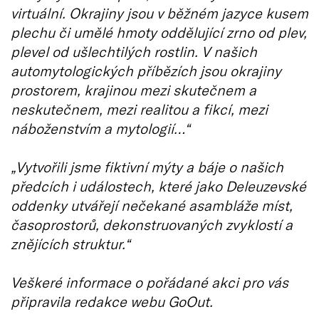
virtuální. Okrajiny jsou v běžném jazyce kusem
plechu či umělé hmoty oddělující zrno od plev,
plevel od ušlechtilých rostlin. V našich
automytologických příbězích jsou okrajiny
prostorem, krajinou mezi skutečnem a
neskutečnem, mezi realitou a fikcí, mezi
náboženstvím a mytologií…“
„Vytvořili jsme fiktivní mýty a báje o našich
předcích i událostech, které jako Deleuzevské
oddenky utvářejí nečekané asambláže míst,
časoprostorů, dekonstruovaných zvyklostí a
znějících struktur.“
Veškeré informace o pořádané akci pro vás
připravila redakce webu GoOut.