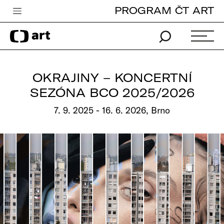
PROGRAM ČT ART
Česká televize
Zpravodajství
Sport
OKRAJINY – KONCERTNÍ
iVysílání
SEZÓNA BCO 2025/2026
TV program
7. 9. 2025 - 16. 6. 2026, Brno
Pro děti
edu
Vše o ČT