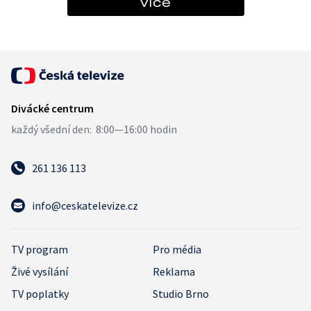
více
261 136 113
info@ceskatelevize.cz
TV program
Pro média
Živé vysílání
Reklama
TV poplatky
Studio Brno