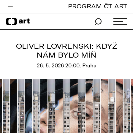
PROGRAM ČT ART
Česká televize
Zpravodajství
Sport
OLIVER LOVRENSKI: KDYŽ
iVysílání
NÁM BYLO MÍŇ
TV program
26. 5. 2026 20:00, Praha
Pro děti
edu
Vše o ČT