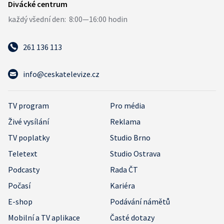
261 136 113
info@ceskatelevize.cz
TV program
Pro média
Živé vysílání
Reklama
TV poplatky
Studio Brno
Teletext
Studio Ostrava
Podcasty
Rada ČT
Počasí
Kariéra
E-shop
Podávání námětů
Mobilní a TV aplikace
Časté dotazy