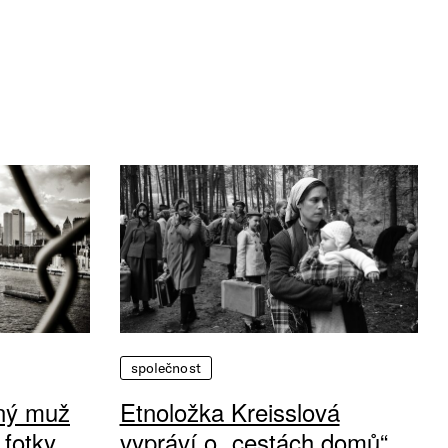
společnost
vný muž
Etnoložka Kreisslová
 fotky
vypráví o „cestách domů“