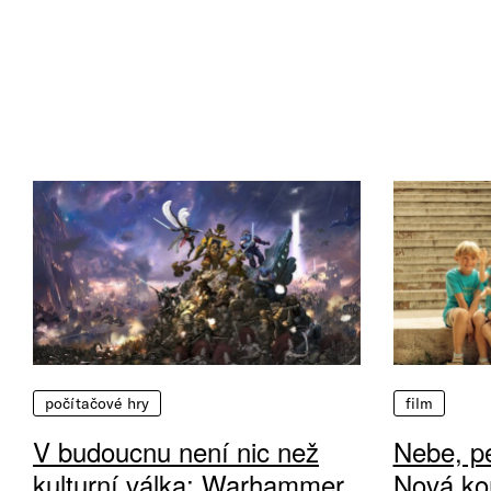
počítačové hry
film
V budoucnu není nic než
Nebe, pe
kulturní válka: Warhammer
Nová ko