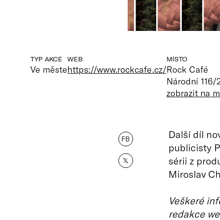
TYP AKCE
WEB
MÍSTO
Ve měste
https://www.rockcafe.cz/
Rock Café
Národní 116/
zobrazit na 
Další díl n
FB
publicisty 
sérii z pro
𝕏
Miroslav Ch
Veškeré inf
redakce we