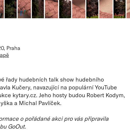
20, Praha
mapě
ové řady hudebních talk show hudebního
Pavla Kučery, navazující na populární YouTube
dukce kytary.cz. Jeho hosty budou Robert Kodym,
yška a Michal Pavlíček.
ormace o pořádané akci pro vás připravila
bu GoOut.