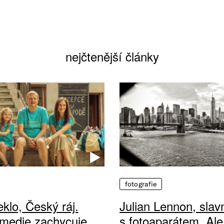
nejčtenější články
fotografie
klo, Český ráj.
Julian Lennon, sla
medie zachycuje
s fotoaparátem. Ale