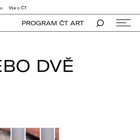
du
Vše o ČT
PROGRAM ČT ART
EBO DVĚ