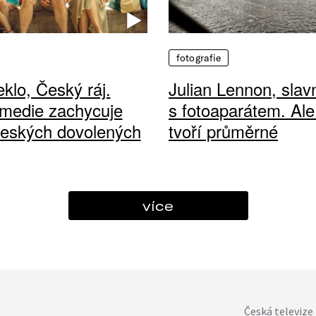
fotografie
klo, Český ráj.
Julian Lennon, sla
medie zachycuje
s fotoaparátem. Ale
českých dovolených
tvoří průměrné
více
Česká televize 