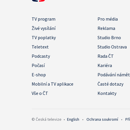
TV program
Pro média
Živé vysílání
Reklama
TV poplatky
Studio Brno
Teletext
Studio Ostrava
Podcasty
Rada ČT
Počasí
Kariéra
E-shop
Podávání námě
Mobilní a TV aplikace
Časté dotazy
Vše o ČT
Kontakty
© Česká televize
•
English
•
Ochrana soukromí
•
Př