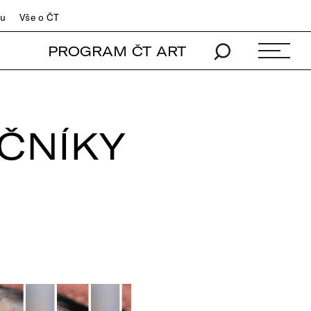
du
Vše o ČT
PROGRAM ČT ART
ČNÍKY