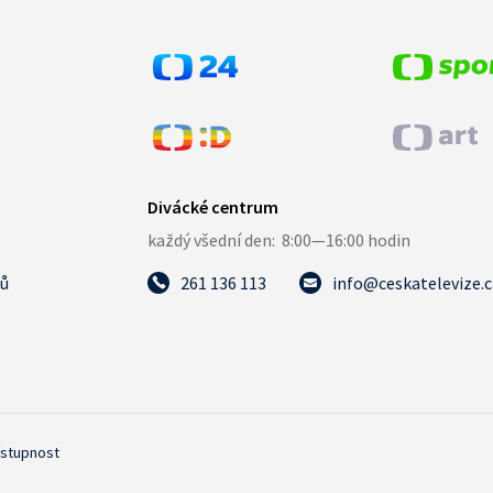
tů
261 136 113
info@ceskatelevize.
ístupnost