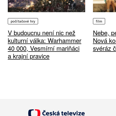
počítačové hry
film
V budoucnu není nic než
Nebe, pe
kulturní válka: Warhammer
Nová ko
40 000, Vesmírní mariňáci
svéráz 
a krajní pravice