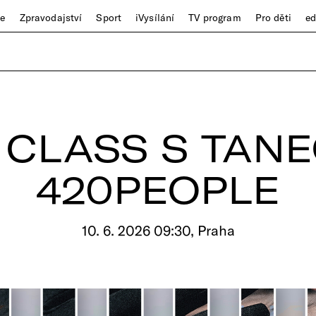
ze
Zpravodajství
Sport
iVysílání
TV program
Pro děti
e
 CLASS S TANE
420PEOPLE
10. 6. 2026 09:30, Praha