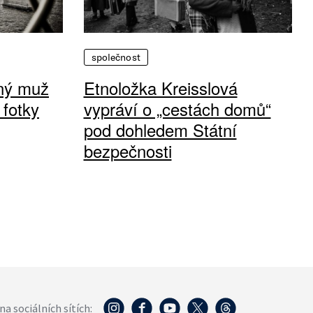
společnost
vný muž
Etnoložka Kreisslová
 fotky
vypráví o „cestách domů“
pod dohledem Státní
bezpečnosti
na sociálních sítích: