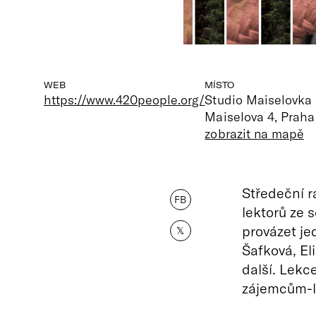
WEB
MÍSTO
https://www.420people.org/
Studio Maiselovka
Maiselova 4, Praha
zobrazit na mapě
Středeční 
FB
lektorů ze
provázet je
𝕏
Šafková, Eli
další. Lekc
zájemcům-la