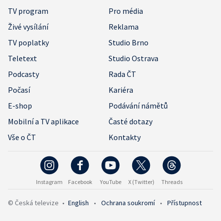
TV program
Pro média
Živé vysílání
Reklama
TV poplatky
Studio Brno
Teletext
Studio Ostrava
Podcasty
Rada ČT
Počasí
Kariéra
E-shop
Podávání námětů
Mobilní a TV aplikace
Časté dotazy
Vše o ČT
Kontakty
Instagram
Facebook
YouTube
X (Twitter)
Threads
© Česká televize
•
English
•
Ochrana soukromí
•
Přístupnost