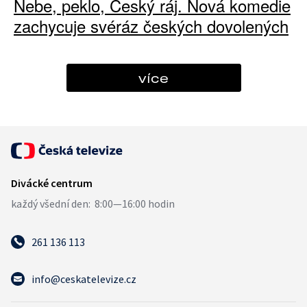
Nebe, peklo, Český ráj. Nová komedie
zachycuje svéráz českých dovolených
více
261 136 113
info@ceskatelevize.cz