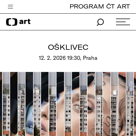
PROGRAM ČT ART
Česká televize
Zpravodajství
Sport
OŠKLIVEC
iVysílání
12. 2. 2026 19:30, Praha
TV program
Pro děti
edu
Vše o ČT