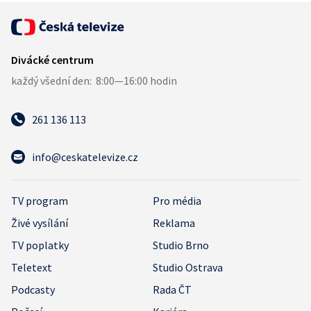
261 136 113
info@ceskatelevize.cz
TV program
Pro média
Živé vysílání
Reklama
TV poplatky
Studio Brno
Teletext
Studio Ostrava
Podcasty
Rada ČT