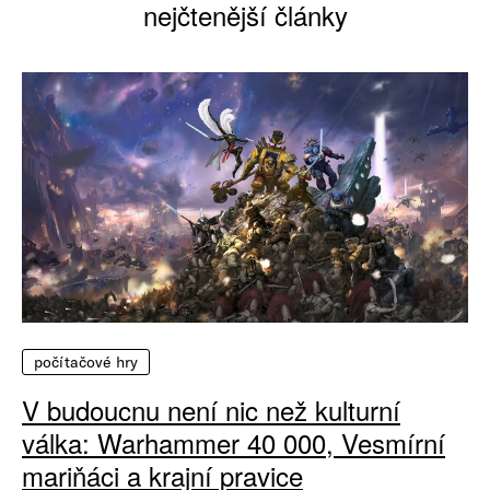
nejčtenější články
počítačové hry
V budoucnu není nic než kulturní
válka: Warhammer 40 000, Vesmírní
mariňáci a krajní pravice