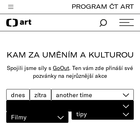
PROGRAM ČT ART
Česká televize
Zpravodajství
Sport
KAM ZA UMĚNÍM A KULTUROU
iVysílání
Spojili jsme síly s
GoOut
. Ten vám zde přináší své
TV program
pozvánky na nejrůznější akce
Pro děti
edu
dnes
zítra
Vše o ČT
tipy
Filmy