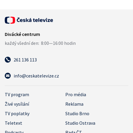
261 136 113
info@ceskatelevize.cz
TV program
Pro média
Živé vysílání
Reklama
TV poplatky
Studio Brno
Teletext
Studio Ostrava
Podcasty
Rada ČT