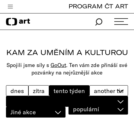
PROGRAM ČT ART
Česká televize
Zpravodajství
Sport
KAM ZA UMĚNÍM A KULTUROU
iVysílání
Spojili jsme síly s
GoOut
. Ten vám zde přináší své
TV program
pozvánky na nejrůznější akce
Pro děti
edu
dnes
zítra
tento týden
Vše o ČT
populární
Jiné akce