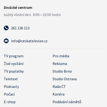
261 136 113
info@ceskatelevize.cz
TV program
Pro média
Živé vysílání
Reklama
TV poplatky
Studio Brno
Teletext
Studio Ostrava
Podcasty
Rada ČT
Počasí
Kariéra
E-shop
Podávání námětů