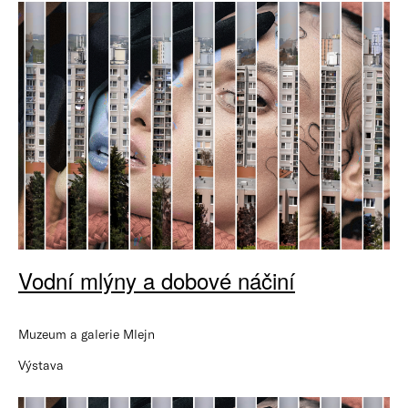
Vodní mlýny a dobové náčiní
Muzeum a galerie Mlejn
Výstava