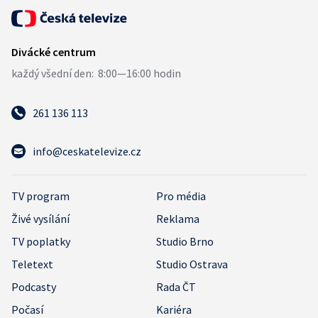
261 136 113
info@ceskatelevize.cz
TV program
Pro média
Živé vysílání
Reklama
TV poplatky
Studio Brno
Teletext
Studio Ostrava
Podcasty
Rada ČT
Počasí
Kariéra