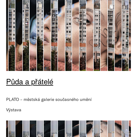
Půda a přátelé
PLATO – městská galerie současného umění
Výstava