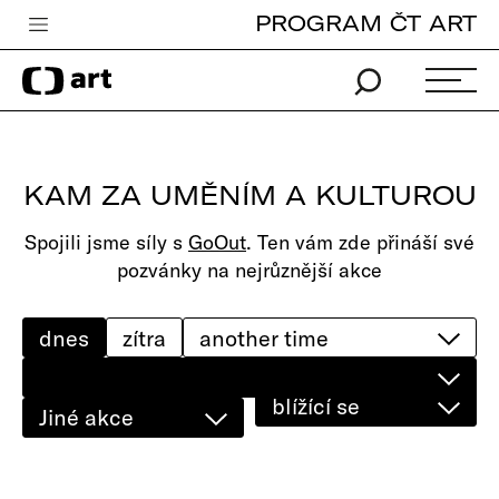
PROGRAM ČT ART
Česká televize
Zpravodajství
Sport
KAM ZA UMĚNÍM A KULTUROU
iVysílání
Spojili jsme síly s
GoOut
. Ten vám zde přináší své
TV program
pozvánky na nejrůznější akce
Pro děti
edu
dnes
zítra
Vše o ČT
blížící se
Jiné akce