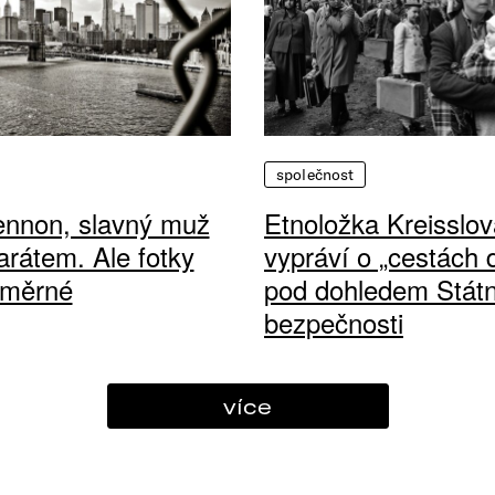
společnost
ennon, slavný muž
Etnoložka Kreisslov
arátem. Ale fotky
vypráví o „cestách
ůměrné
pod dohledem Státn
bezpečnosti
více