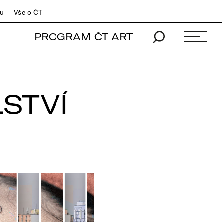
du
Vše o ČT
PROGRAM ČT ART
STVÍ