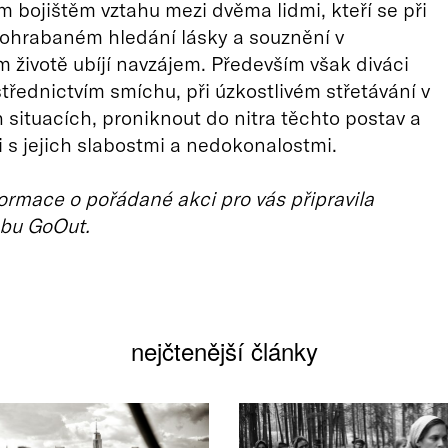
m bojištěm vztahu mezi dvěma lidmi, kteří se při
ohrabaném hledání lásky a souznění v
 životě ubíjí navzájem. Především však diváci
řednictvím smíchu, při úzkostlivém střetávání v
h situacích, proniknout do nitra těchto postav a
e i s jejich slabostmi a nedokonalostmi.
ormace o pořádané akci pro vás připravila
bu GoOut.
nejčtenější články