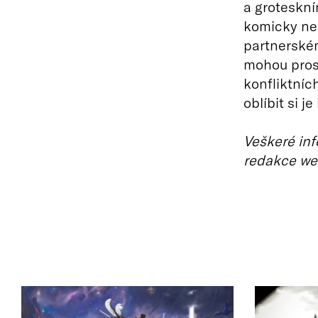
a groteskní
komicky ne
partnerském
mohou prost
konfliktníc
oblíbit si j
Veškeré inf
redakce we