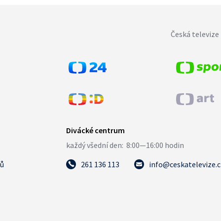
Česká televize 
tů
261 136 113
info@ceskatelevize.