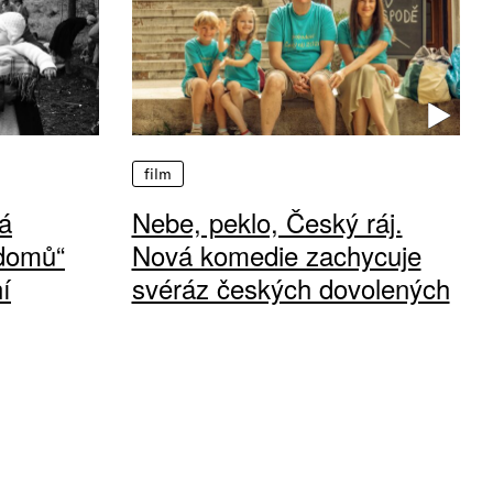
film
á
Nebe, peklo, Český ráj.
 domů“
Nová komedie zachycuje
í
svéráz českých dovolených