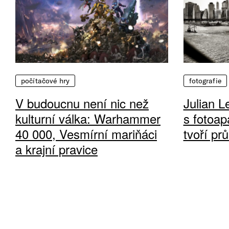
počítačové hry
fotografie
V budoucnu není nic než
Julian L
kulturní válka: Warhammer
s fotoap
40 000, Vesmírní mariňáci
tvoří pr
a krajní pravice