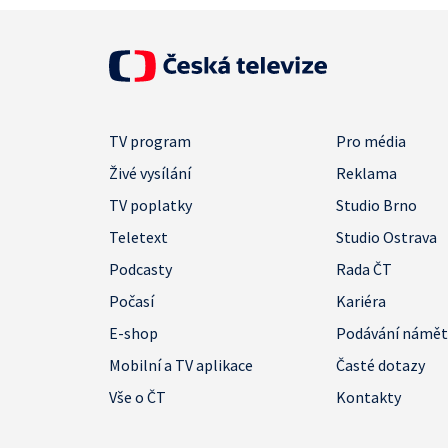
TV program
Pro média
Živé vysílání
Reklama
TV poplatky
Studio Brno
Teletext
Studio Ostrava
Podcasty
Rada ČT
Počasí
Kariéra
E-shop
Podávání námě
Mobilní a TV aplikace
Časté dotazy
Vše o ČT
Kontakty