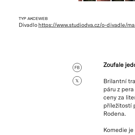
TYP AKCE
WEB
Divadlo
https://www.studiodva.cz/o-divadle/ma
Zoufale jed
FB
Brilantní 
𝕏
páru z pera
ceny za lit
příležitostí
Rodena.
Komedie je