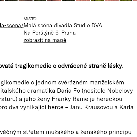
MÍSTO
la-scena/
Malá scéna divadla Studio DVA
Na Perštýně 6, Praha
zobrazit na mapě
ovatá tragikomedie o odvrácené straně lásky
.
tragikomedie o jednom svérázném manželském
 italského dramatika Daria Fo (nositele Nobelovy
eraturu) a jeho ženy Franky Rame je hereckou
 pro dva vynikající herce – Janu Krausovou a Karla
 věčným střetem mužského a ženského principu