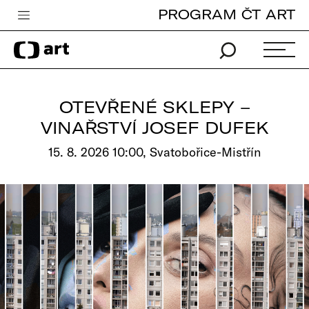
PROGRAM ČT ART
Česká televize
Zpravodajství
Sport
OTEVŘENÉ SKLEPY –
iVysílání
VINAŘSTVÍ JOSEF DUFEK
TV program
15. 8. 2026 10:00, Svatobořice-Mistřín
Pro děti
edu
Vše o ČT