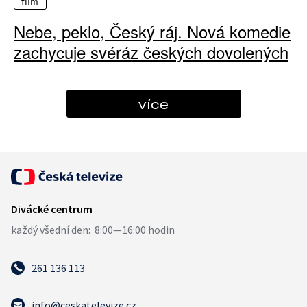
film
Nebe, peklo, Český ráj. Nová komedie
zachycuje svéráz českých dovolených
více
261 136 113
info@ceskatelevize.cz