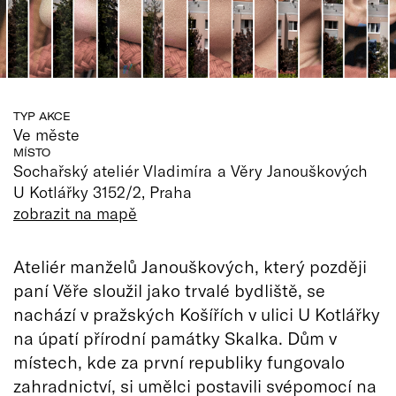
TYP AKCE
Ve měste
MÍSTO
Sochařský ateliér Vladimíra a Věry Janouškových
U Kotlářky 3152/2, Praha
zobrazit na mapě
Ateliér manželů Janouškových, který později
paní Věře sloužil jako trvalé bydliště, se
nachází v pražských Košířích v ulici U Kotlářky
na úpatí přírodní památky Skalka. Dům v
místech, kde za první republiky fungovalo
zahradnictví, si umělci postavili svépomocí na