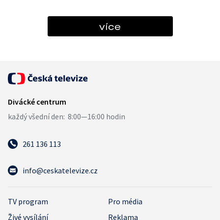
více
261 136 113
info@ceskatelevize.cz
TV program
Pro média
Živé vysílání
Reklama