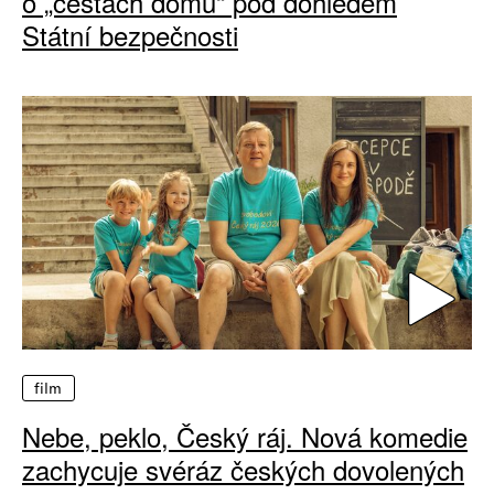
o „cestách domů“ pod dohledem
Státní bezpečnosti
film
Nebe, peklo, Český ráj. Nová komedie
zachycuje svéráz českých dovolených