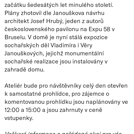
začátku šedesátých let minulého století.
Plány zhotovil dle Janouškova návrhu
architekt Josef Hrubý, jeden z autorů
československého pavilonu na Expu 58 v
Bruselu. V domě je nyní stálá expozice
sochařských děl Vladimíra i Věry
Janouškových, jejichž monumentální
sochařské realizace jsou instalovány v
zahradě domu.
Ateliér bude pro návštěvníky celý den otevřen
k samostatné prohlídce, pro zájemce o
komentovanou prohlídku jsou naplánovány ve
12:00 a 15:00 a jsou zahrnuty v ceně
vstupenky.
Veškeré informace o pořádané akci pro vás