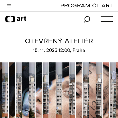
PROGRAM ČT ART
Česká televize
Zpravodajství
Sport
OTEVŘENÝ ATELIÉR
iVysílání
15. 11. 2025 12:00, Praha
TV program
Pro děti
edu
Vše o ČT