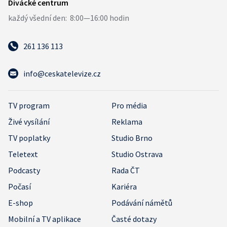
261 136 113
info@ceskatelevize.cz
TV program
Pro média
Živé vysílání
Reklama
TV poplatky
Studio Brno
Teletext
Studio Ostrava
Podcasty
Rada ČT
Počasí
Kariéra
E-shop
Podávání námětů
Mobilní a TV aplikace
Časté dotazy