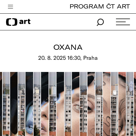
PROGRAM ČT ART
Česká televize
Zpravodajství
Sport
OXANA
iVysílání
20. 8. 2025 16:30, Praha
TV program
Pro děti
edu
Vše o ČT