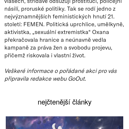
vlasech, střídavě odsuzují prostituci, policejní
násilí, proruské politiky. Tak se rodí jedno z
nejvýznamnějších feministických hnutí 21.
století: FEMEN. Politická uprchlice, umělkyně,
aktivistka, „sexuální extremistka“ Oxana
překračovala hranice a neúnavně vedla
kampaně za práva žen a svobodu projevu,
přičemž riskovala i vlastní život.
Veškeré informace o pořádané akci pro vás
připravila redakce webu GoOut.
nejčtenější články