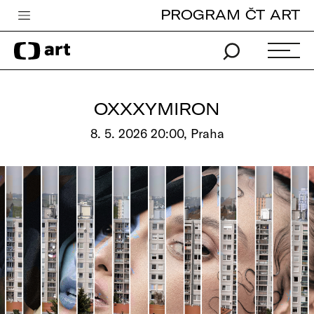
PROGRAM ČT ART
Česká televize
Zpravodajství
Sport
OXXXYMIRON
iVysílání
8. 5. 2026 20:00, Praha
TV program
Pro děti
edu
Vše o ČT