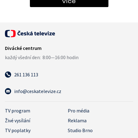
více
261 136 113
info@ceskatelevize.cz
TV program
Pro média
Živé vysílání
Reklama
TV poplatky
Studio Brno