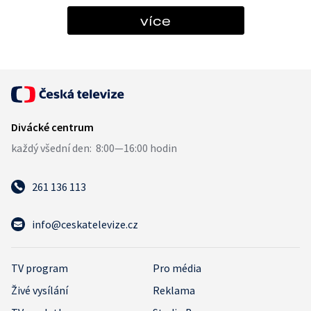
více
261 136 113
info@ceskatelevize.cz
TV program
Pro média
Živé vysílání
Reklama