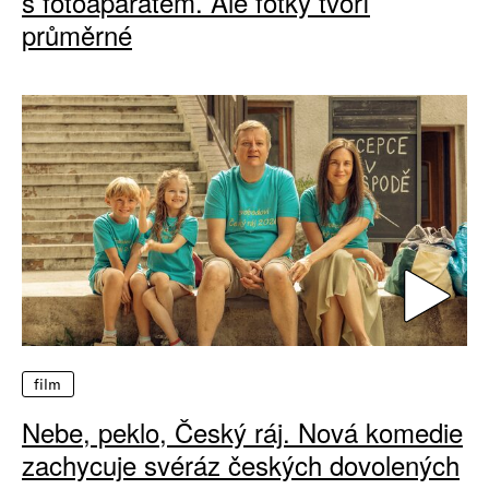
s fotoaparátem. Ale fotky tvoří
průměrné
film
Nebe, peklo, Český ráj. Nová komedie
zachycuje svéráz českých dovolených