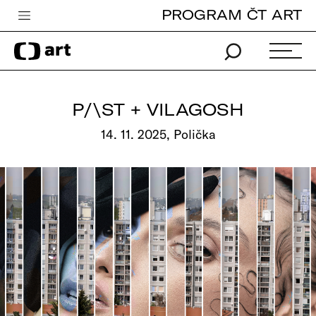
PROGRAM ČT ART
Česká televize
Zpravodajství
Sport
P/\ST + VILAGOSH
iVysílání
14. 11. 2025, Polička
TV program
Pro děti
edu
Vše o ČT