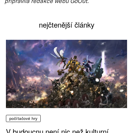
připravila redakce webu GoOut.
nejčtenější články
počítačové hry
V budoucnu není nic než kulturní