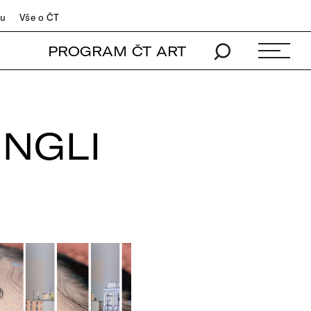
du
Vše o ČT
PROGRAM ČT ART
NGLI