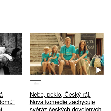
film
á
Nebe, peklo, Český ráj.
 domů“
Nová komedie zachycuje
í
svéráz českých dovolených