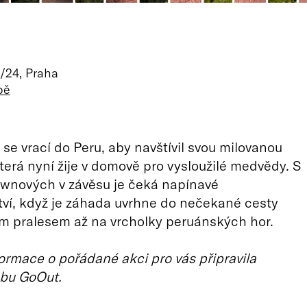
/24, Praha
pě
se vrací do Peru, aby navštívil svou milovanou
která nyní žije v domově pro vysloužilé medvědy. S
ownových v závěsu je čeká napínavé
ví, když je záhada uvrhne do nečekané cesty
 pralesem až na vrcholky peruánských hor.
ormace o pořádané akci pro vás připravila
bu GoOut.