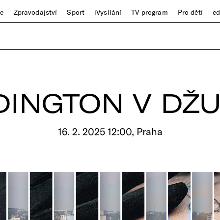
ze
Zpravodajství
Sport
iVysílání
TV program
Pro děti
e
DINGTON V DŽU
16. 2. 2025 12:00, Praha