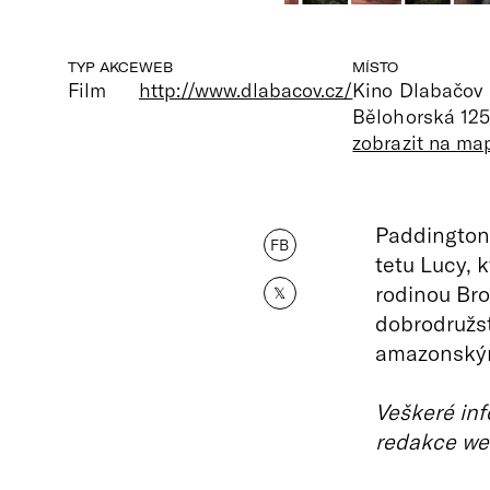
TYP AKCE
WEB
MÍSTO
Film
http://www.dlabacov.cz/
Kino Dlabačov
Bělohorská 125
zobrazit na ma
Paddington 
FB
tetu Lucy, 
rodinou Br
𝕏
dobrodružst
amazonským
Veškeré inf
redakce we