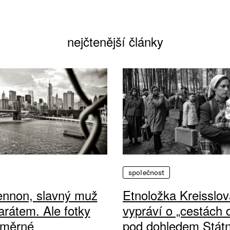
nejčtenější články
společnost
ennon, slavný muž
Etnoložka Kreisslov
arátem. Ale fotky
vypráví o „cestách
ůměrné
pod dohledem Státn