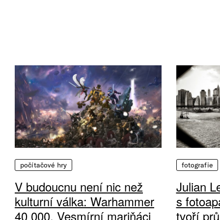
počítačové hry
fotografie
V budoucnu není nic než
Julian L
kulturní válka: Warhammer
s fotoap
40 000, Vesmírní mariňáci
tvoří pr