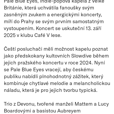
Pale Blue Eyes, indie-popová kapela z Velké
Británie, která uchvátila fanoušky svým
zasněným zvukem a energickými koncerty,
míří do Prahy se svým prvním samostatným
vystoupením. Koncert se uskuteční 13. září
2025 v klubu Café V lese.
Čeští posluchači měli možnost kapelu poznat
jako předskokany kultovních Slowdive během
jejich pražského koncertu v roce 2024. Nyní
se Pale Blue Eyes vracejí, aby českému
publiku nabídli plnohodnotný zážitek, který
kombinuje chytlavé melodie a melancholickou
náladu, která je pro jejich tvorbu typická.
Trio z Devonu, tvořené manželi Mattem a Lucy
Boardovými a basistou Aubreyem