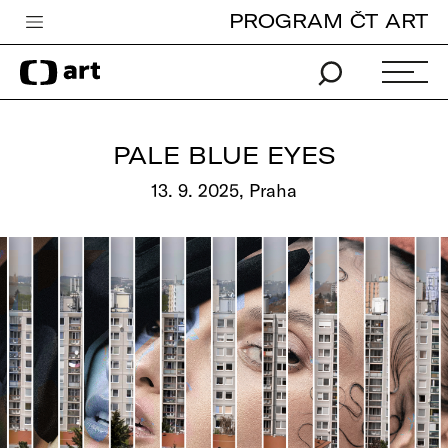
PROGRAM ČT ART
Česká televize
Zpravodajství
Sport
PALE BLUE EYES
iVysílání
13. 9. 2025, Praha
TV program
Pro děti
edu
Vše o ČT