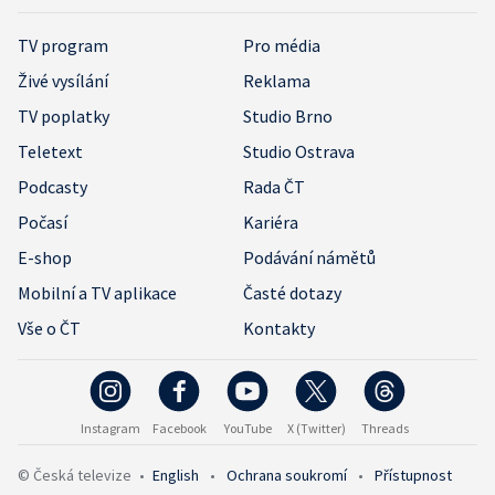
TV program
Pro média
Živé vysílání
Reklama
TV poplatky
Studio Brno
Teletext
Studio Ostrava
Podcasty
Rada ČT
Počasí
Kariéra
E-shop
Podávání námětů
Mobilní a TV aplikace
Časté dotazy
Vše o ČT
Kontakty
Instagram
Facebook
YouTube
X (Twitter)
Threads
© Česká televize
•
English
•
Ochrana soukromí
•
Přístupnost