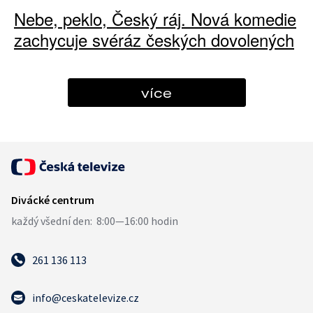
Nebe, peklo, Český ráj. Nová komedie
zachycuje svéráz českých dovolených
více
261 136 113
info@ceskatelevize.cz