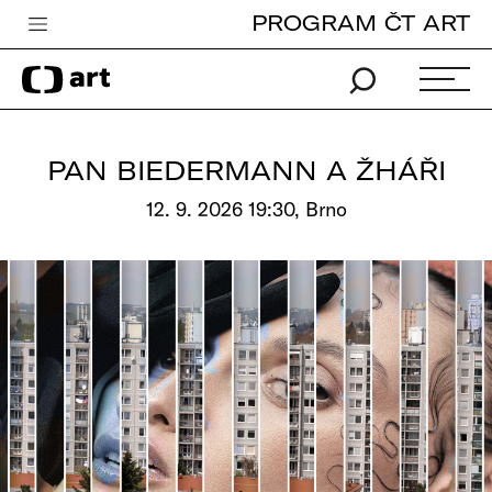
PROGRAM ČT ART
Česká televize
Zpravodajství
Sport
PAN BIEDERMANN A ŽHÁŘI
iVysílání
12. 9. 2026 19:30, Brno
TV program
Pro děti
edu
Vše o ČT