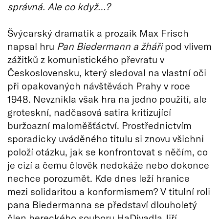
správná. Ale co když…?
Švýcarský dramatik a prozaik Max Frisch
napsal hru
Pan Biedermann a žháři
pod vlivem
zážitků z komunistického převratu v
Československu, který sledoval na vlastní oči
při opakovaných návštěvách Prahy v roce
1948. Nevznikla však hra na jedno použití, ale
groteskní, nadčasová satira kritizující
buržoazní maloměšťáctví. Prostřednictvím
sporadicky uváděného titulu si znovu všichni
položí otázku, jak se konfrontovat s něčím, co
je cizí a čemu člověk nedokáže nebo dokonce
nechce porozumět. Kde dnes leží hranice
mezi solidaritou a konformismem? V titulní roli
pana Biedermanna se představí dlouholetý
člen hereckého souboru HaDivadla Jiří