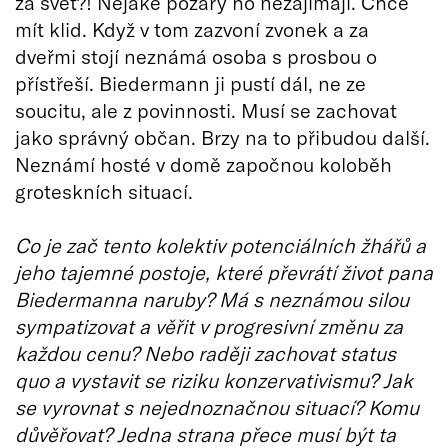
za svět?! Nějaké požáry ho nezajímají. Chce
mít klid. Když v tom zazvoní zvonek a za
dveřmi stojí neznámá osoba s prosbou o
přístřeší. Biedermann ji pustí dál, ne ze
soucitu, ale z povinnosti. Musí se zachovat
jako správný občan. Brzy na to přibudou další.
Neznámí hosté v domě započnou koloběh
groteskních situací.
Co je zač tento kolektiv potenciálních žhářů a
jeho tajemné postoje, které převrátí život pana
Biedermanna naruby? Má s neznámou silou
sympatizovat a věřit v progresivní změnu za
každou cenu? Nebo raději zachovat status
quo a vystavit se riziku konzervativismu? Jak
se vyrovnat s nejednoznačnou situací? Komu
důvěřovat? Jedna strana přece musí být ta