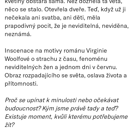
květiny obstará sama. Než dozněla ta věta,
něco se stalo. Otevřela dveře. Teď, když už ji
nečekala ani svatba, ani děti, měla
prapodivný pocit, že je neviditelná, neviděna,
neznámá.
Inscenace na motivy románu Virginie
Woolfové o strachu z času, fenoménu
neviditelných žen a jednom dni v červnu.
Obraz rozpadajícího se světa, oslava života a
přítomnosti.
Proč se upínat k minulosti nebo očekávat
budoucnost? Kým jsme právě tady a teď?
Existuje moment, kvůli kterému potřebujeme
žít?