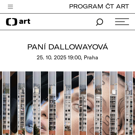
PROGRAM ČT ART
Česká televize
Zpravodajství
Sport
PANÍ DALLOWAYOVÁ
iVysílání
25. 10. 2025 19:00, Praha
TV program
Pro děti
edu
Vše o ČT