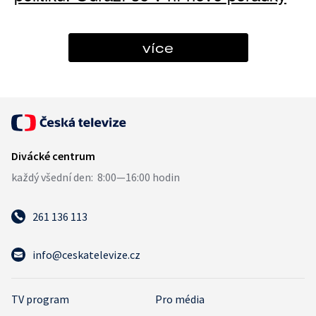
více
261 136 113
info@ceskatelevize.cz
TV program
Pro média