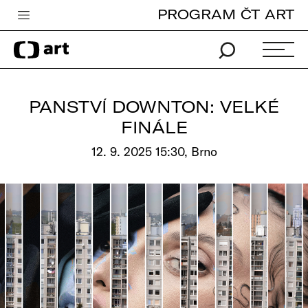
PROGRAM ČT ART
Česká televize
Zpravodajství
Sport
PANSTVÍ DOWNTON: VELKÉ
iVysílání
FINÁLE
TV program
12. 9. 2025 15:30, Brno
Pro děti
edu
Vše o ČT