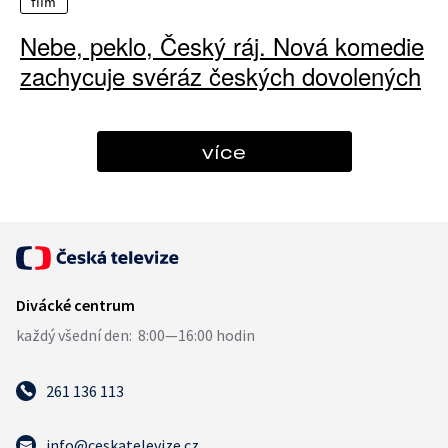
film
Nebe, peklo, Český ráj. Nová komedie
zachycuje svéráz českých dovolených
více
261 136 113
info@ceskatelevize.cz