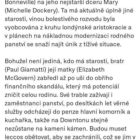
Bonneville) na jeho nejstarší dceru Mary
(Michelle Dockery). Ta má aktuálně úplně jiné
starosti, vinou bolestivého rozvodu byla
vyobcována z kruhu londýnské aristokracie a
v plánech na nákladnou modernizaci rodného
panství se snaží najít únik z tíživé situace.
Bohužel není jediná, kdo má starosti, bratr
(Paul Giamatti) její matky (Elizabeth
McGovern) zabředl až po uši do obřího
finančního skandálu, který má potenciál
zničit celou rodinu. Své trable zažívají i
zaměstnanci panství, po desítkách let věrné
služby odcházejí do penze hlavní komorník a
kuchařka, takže na Downtonu stejně
nezůstane na kameni kámen. Budou muset
leccos obětovat, aby se zachránili, což se jim v