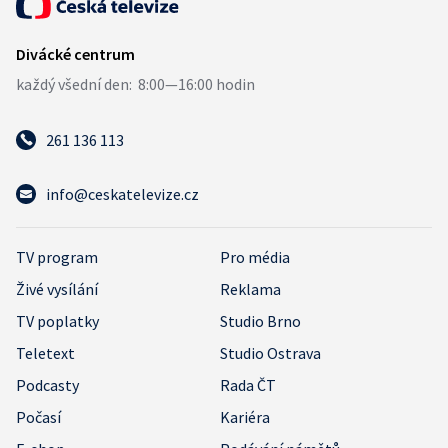
261 136 113
info@ceskatelevize.cz
TV program
Pro média
Živé vysílání
Reklama
TV poplatky
Studio Brno
Teletext
Studio Ostrava
Podcasty
Rada ČT
Počasí
Kariéra