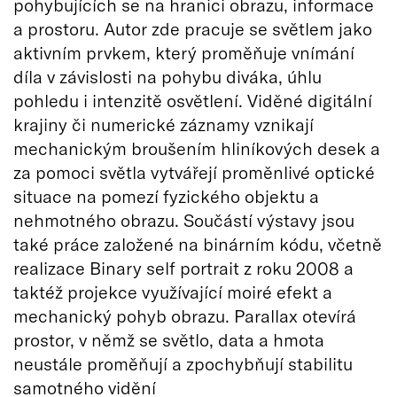
pohybujících se na hranici obrazu, informace
a prostoru. Autor zde pracuje se světlem jako
aktivním prvkem, který proměňuje vnímání
díla v závislosti na pohybu diváka, úhlu
pohledu i intenzitě osvětlení. Viděné digitální
krajiny či numerické záznamy vznikají
mechanickým broušením hliníkových desek a
za pomoci světla vytvářejí proměnlivé optické
situace na pomezí fyzického objektu a
nehmotného obrazu. Součástí výstavy jsou
také práce založené na binárním kódu, včetně
realizace Binary self portrait z roku 2008 a
taktéž projekce využívající moiré efekt a
mechanický pohyb obrazu. Parallax otevírá
prostor, v němž se světlo, data a hmota
neustále proměňují a zpochybňují stabilitu
samotného vidění