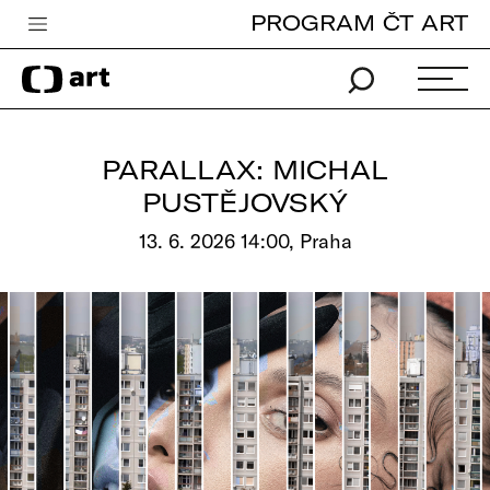
PROGRAM ČT ART
Česká televize
Zpravodajství
Sport
PARALLAX: MICHAL
iVysílání
PUSTĚJOVSKÝ
TV program
13. 6. 2026 14:00, Praha
Pro děti
edu
Vše o ČT