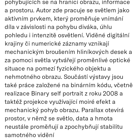
pohybujících se na hranici obrazu, informace
a prostoru. Autor zde pracuje se světlem jako
aktivním prvkem, který proměňuje vnímání
díla v závislosti na pohybu diváka, úhlu
pohledu i intenzitě osvětlení. Viděné digitální
krajiny či numerické záznamy vznikají
mechanickým broušením hliníkových desek a
za pomoci světla vytvářejí proměnlivé optické
situace na pomezí fyzického objektu a
nehmotného obrazu. Součástí výstavy jsou
také práce založené na binárním kódu, včetně
realizace Binary self portrait z roku 2008 a
taktéž projekce využívající moiré efekt a
mechanický pohyb obrazu. Parallax otevírá
prostor, v němž se světlo, data a hmota
neustále proměňují a zpochybňují stabilitu
samotného vidění