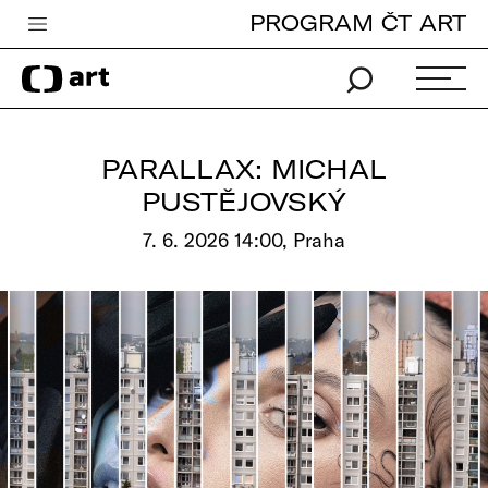
PROGRAM ČT ART
Česká televize
Zpravodajství
Sport
PARALLAX: MICHAL
iVysílání
PUSTĚJOVSKÝ
TV program
7. 6. 2026 14:00, Praha
Pro děti
edu
Vše o ČT