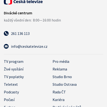
261 136 113
info@ceskatelevize.cz
TV program
Pro média
Živé vysílání
Reklama
TV poplatky
Studio Brno
Teletext
Studio Ostrava
Podcasty
Rada ČT
Počasí
Kariéra