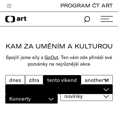
PROGRAM ČT ART
Česká televize
Zpravodajství
Sport
KAM ZA UMĚNÍM A KULTUROU
iVysílání
Spojili jsme síly s
GoOut
. Ten vám zde přináší své
TV program
pozvánky na nejrůznější akce
Pro děti
edu
dnes
zítra
tento víkend
Vše o ČT
novinky
Koncerty