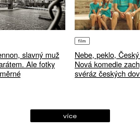
film
ennon, slavný muž
Nebe, peklo, Český 
arátem. Ale fotky
Nová komedie zach
ůměrné
svéráz českých dov
více