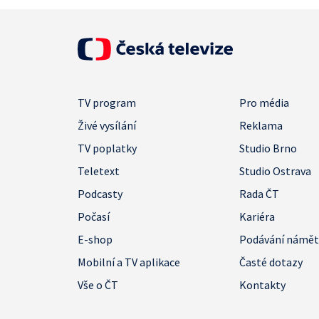
TV program
Pro média
Živé vysílání
Reklama
TV poplatky
Studio Brno
Teletext
Studio Ostrava
Podcasty
Rada ČT
Počasí
Kariéra
E-shop
Podávání námě
Mobilní a TV aplikace
Časté dotazy
Vše o ČT
Kontakty