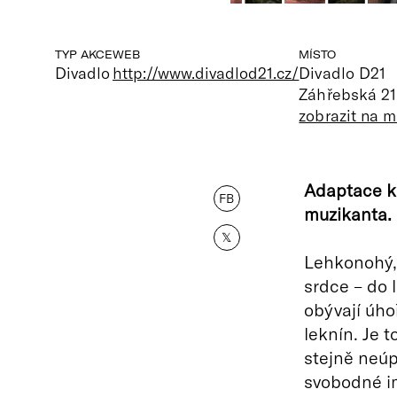
TYP AKCE
WEB
MÍSTO
Divadlo
http://www.divadlod21.cz/
Divadlo D21
Záhřebská 21
zobrazit na 
Adaptace k
FB
muzikanta.
𝕏
Lehkonohý, 
srdce – do 
obývají úhoř
leknín. Je t
stejně neúp
svobodné i