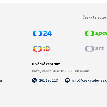
Česká televize 
tů
261 136 113
info@ceskatelevize.