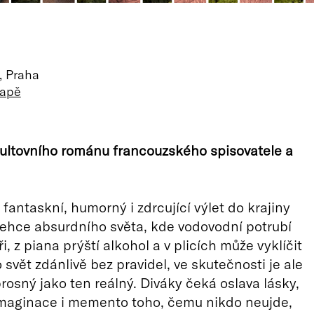
, Praha
mapě
ultovního románu francouzského spisovatele a
fantaskní, humorný i zdrcující výlet do krajiny
lehce absurdního světa, kde vodovodní potrubí
i, z piana prýští alkohol a v plicích může vyklíčit
o svět zdánlivě bez pravidel, ve skutečnosti je ale
rosný jako ten reálný. Diváky čeká oslava lásky,
maginace i memento toho, čemu nikdo neujde,