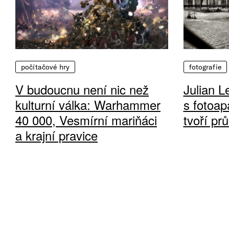
počítačové hry
fotografie
V budoucnu není nic než
Julian L
kulturní válka: Warhammer
s fotoap
40 000, Vesmírní mariňáci
tvoří pr
a krajní pravice