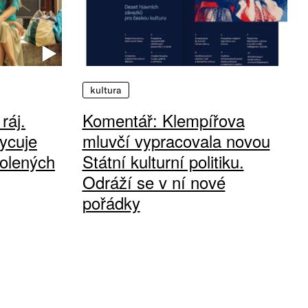
kultura
ráj.
Komentář: Klempířova
ycuje
mluvčí vypracovala novou
olených
Státní kulturní politiku.
Odráží se v ní nové
pořádky