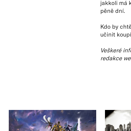
jakkoli má 
pěně dní.
Kdo by chtě
učinit koup
Veškeré inf
redakce we