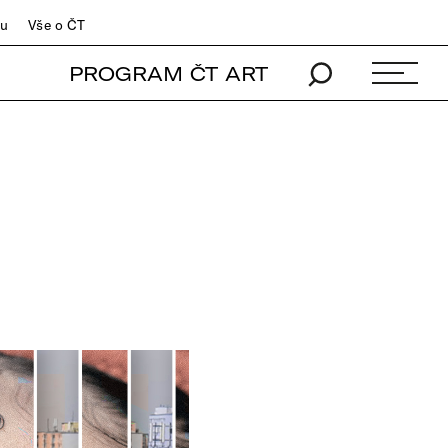
du
Vše o ČT
PROGRAM ČT ART