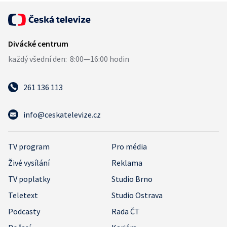
261 136 113
info@ceskatelevize.cz
TV program
Pro média
Živé vysílání
Reklama
TV poplatky
Studio Brno
Teletext
Studio Ostrava
Podcasty
Rada ČT