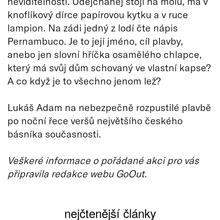
neviditelnosti. Udejchanej stojí na molu, má v
knoflíkový dírce papírovou kytku a v ruce
lampion. Na zádi jedný z lodí čte nápis
Pernambuco. Je to její jméno, cíl plavby,
anebo jen slovní hříčka osamělého chlapce,
který má svůj dům schovaný ve vlastní kapse?
A co když je to všechno jenom lež?
Lukáš Adam na nebezpečně rozpustilé plavbě
po noční řece veršů největšího českého
básníka současnosti.
Veškeré informace o pořádané akci pro vás
připravila redakce webu GoOut.
nejčtenější články