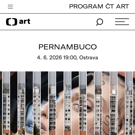
PROGRAM ČT ART
Česká televize
Zpravodajství
Sport
PERNAMBUCO
iVysílání
4. 6. 2026 19:00, Ostrava
TV program
Pro děti
edu
Vše o ČT