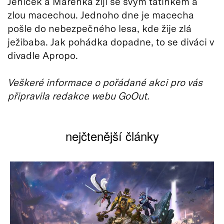
Jeníček a Mařenka žijí se svým tatínkem a
zlou macechou. Jednoho dne je macecha
pošle do nebezpečného lesa, kde žije zlá
ježibaba. Jak pohádka dopadne, to se diváci v
divadle Apropo.
Veškeré informace o pořádané akci pro vás
připravila redakce webu GoOut.
nejčtenější články