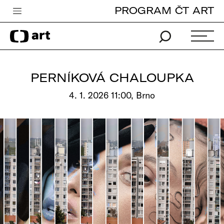
PROGRAM ČT ART
Česká televize
Zpravodajství
Sport
PERNÍKOVÁ CHALOUPKA
iVysílání
4. 1. 2026 11:00, Brno
TV program
Pro děti
edu
Vše o ČT