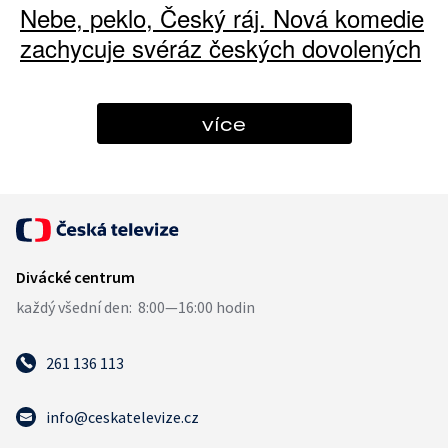
Nebe, peklo, Český ráj. Nová komedie
zachycuje svéráz českých dovolených
více
261 136 113
info@ceskatelevize.cz