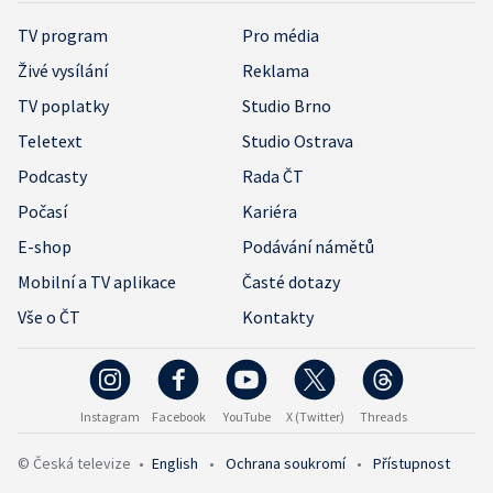
TV program
Pro média
Živé vysílání
Reklama
TV poplatky
Studio Brno
Teletext
Studio Ostrava
Podcasty
Rada ČT
Počasí
Kariéra
E-shop
Podávání námětů
Mobilní a TV aplikace
Časté dotazy
Vše o ČT
Kontakty
Instagram
Facebook
YouTube
X (Twitter)
Threads
© Česká televize
•
English
•
Ochrana soukromí
•
Přístupnost