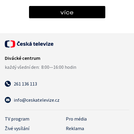
více
261 136 113
info@ceskatelevize.cz
TV program
Pro média
Živé vysílání
Reklama