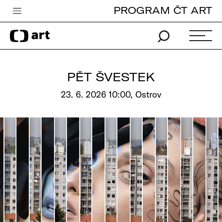
PROGRAM ČT ART
Česká televize
Zpravodajství
Sport
PĚT ŠVESTEK
iVysílání
23. 6. 2026 10:00, Ostrov
TV program
Pro děti
edu
Vše o ČT