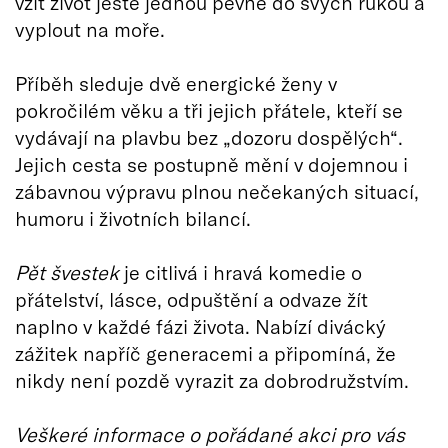
vzít život ještě jednou pevně do svých rukou a
vyplout na moře.
Příběh sleduje dvě energické ženy v
pokročilém věku a tři jejich přátele, kteří se
vydávají na plavbu bez „dozoru dospělých“.
Jejich cesta se postupně mění v dojemnou i
zábavnou výpravu plnou nečekaných situací,
humoru i životních bilancí.
Pět švestek
je citlivá i hravá komedie o
přátelství, lásce, odpuštění a odvaze žít
naplno v každé fázi života. Nabízí divácký
zážitek napříč generacemi a připomíná, že
nikdy není pozdě vyrazit za dobrodružstvím.
Veškeré informace o pořádané akci pro vás