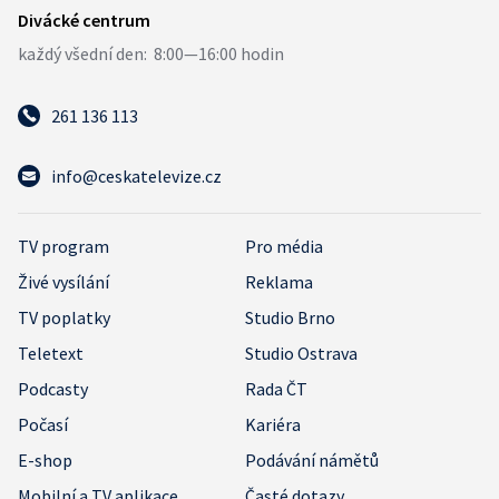
261 136 113
info@ceskatelevize.cz
TV program
Pro média
Živé vysílání
Reklama
TV poplatky
Studio Brno
Teletext
Studio Ostrava
Podcasty
Rada ČT
Počasí
Kariéra
E-shop
Podávání námětů
Mobilní a TV aplikace
Časté dotazy