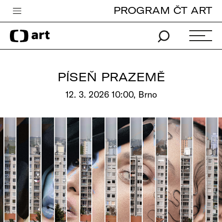
PROGRAM ČT ART
Česká televize
Zpravodajství
Sport
PÍSEŇ PRAZEMĚ
iVysílání
12. 3. 2026 10:00, Brno
TV program
Pro děti
edu
Vše o ČT