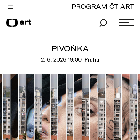
PROGRAM ČT ART
Česká televize
Zpravodajství
Sport
PIVOŇKA
iVysílání
2. 6. 2026 19:00, Praha
TV program
Pro děti
edu
Vše o ČT