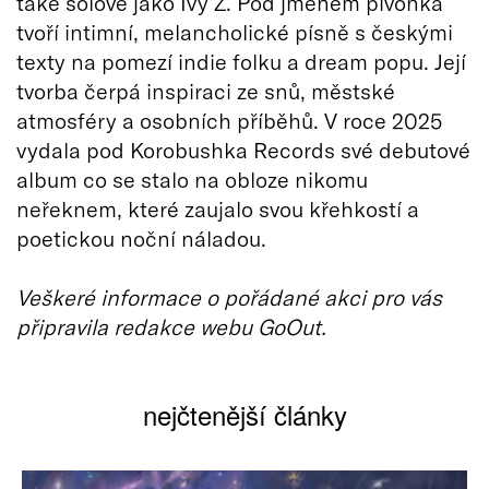
také sólově jako Ivy Z. Pod jménem pivoňka
tvoří intimní, melancholické písně s českými
texty na pomezí indie folku a dream popu. Její
tvorba čerpá inspiraci ze snů, městské
atmosféry a osobních příběhů. V roce 2025
vydala pod Korobushka Records své debutové
album co se stalo na obloze nikomu
neřeknem, které zaujalo svou křehkostí a
poetickou noční náladou.
Veškeré informace o pořádané akci pro vás
připravila redakce webu GoOut.
nejčtenější články