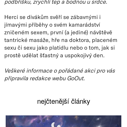
podbřišku, zrychlí tep a bodnou u srdce.
Herci se divákům svěří se zábavnými i
jímavými příběhy o svém kamarádství
zničeném sexem, první (a jediné) návštěvě
tantrické masáže, hře na doktora, placeném
sexu či sexu jako platidlu nebo o tom, jak si
prostě udělat šťastný a uspokojivý den.
Veškeré informace o pořádané akci pro vás
připravila redakce webu GoOut.
nejčtenější články