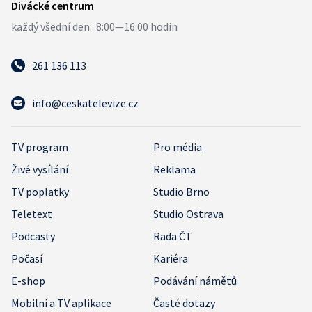
261 136 113
info@ceskatelevize.cz
TV program
Pro média
Živé vysílání
Reklama
TV poplatky
Studio Brno
Teletext
Studio Ostrava
Podcasty
Rada ČT
Počasí
Kariéra
E-shop
Podávání námětů
Mobilní a TV aplikace
Časté dotazy