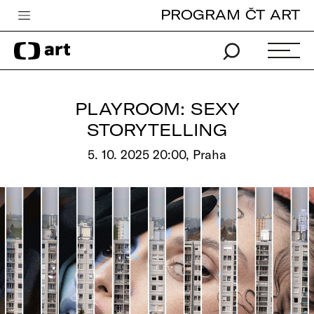
PROGRAM ČT ART
Česká televize
Zpravodajství
Sport
PLAYROOM: SEXY
iVysílání
STORYTELLING
TV program
5. 10. 2025 20:00, Praha
Pro děti
edu
Vše o ČT